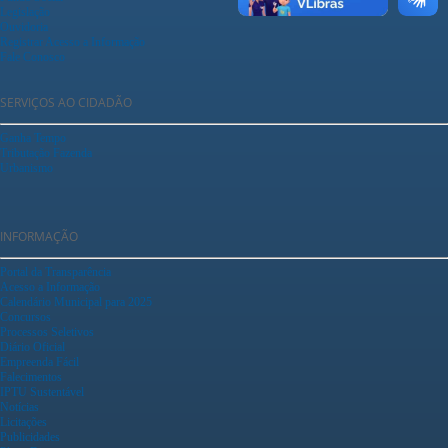
Legislação
Ouvidoria
Registrar Acesso a Informação
Fale Conosco
SERVIÇOS AO CIDADÃO
Ganha Tempo
Tributação Fazenda
Urbanismo
INFORMAÇÃO
Portal da Transparência
Acesso a Informação
Calendário Municipal para 2025
Concursos
Processos Seletivos
Diário Oficial
Empreenda Fácil
Falecimentos
IPTU Sustentável
Notícias
Licitações
Publicidades