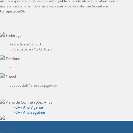
ampla experiência dentro do setor público, tendo atuado também como
assistente social em Araras e secretária de Assistência Social em
Carapicuíba/SP.
Endereço
Avenida Zurita, 681
Jd. Belvedere - 13.601020
Telefone
-
E-mail
acaosocial@araras.sp.gov.br
Plano de Contratações Anual
PCA - Ano Vigente
PCA - Ano Seguinte
A CIDADE