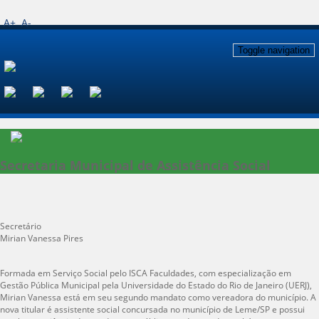
A+
A-
Toggle navigation
Secretaria Municipal de Assistência Social
Secretário
Mirian Vanessa Pires
Formada em Serviço Social pelo ISCA Faculdades, com especialização em
Gestão Pública Municipal pela Universidade do Estado do Rio de Janeiro (UERJ),
Mirian Vanessa está em seu segundo mandato como vereadora do município. A
nova titular é assistente social concursada no município de Leme/SP e possui