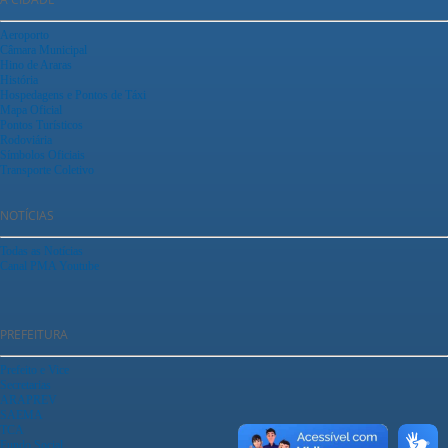
Aeroporto
Câmara Municipal
Hino de Araras
História
Hospedagens e Pontos de Táxi
Mapa Oficial
Pontos Turísticos
Rodoviária
Símbolos Oficiais
Transporte Coletivo
NOTÍCIAS
Todas as Notícias
Canal PMA Youtube
PREFEITURA
Prefeito e Vice
Secretarias
ARAPREV
SAEMA
TCA
Fundo Social