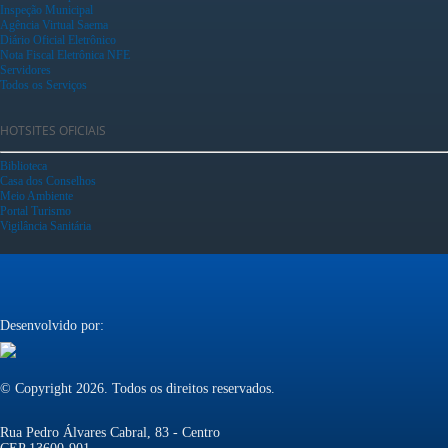
Inspeção Municipal
Agência Virtual Saema
Diário Oficial Eletrônico
Nota Fiscal Eletrônica NFE
Servidores
Todos os Serviços
HOTSITES OFICIAIS
Biblioteca
Casa dos Conselhos
Meio Ambiente
Portal Turismo
Vigilância Sanitária
Desenvolvido por:
© Copyright 2026. Todos os direitos reservados.
Rua Pedro Álvares Cabral, 83 - Centro