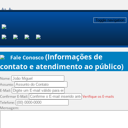
A+
A-
Toggle navigation
(Informações de
Fale Conosco
contato e atendimento ao público)
Nome:
Assunto:
E-Mail:
Confirmar E-Mail:
Verifique os E-mails
Telefone:
Mensagem: