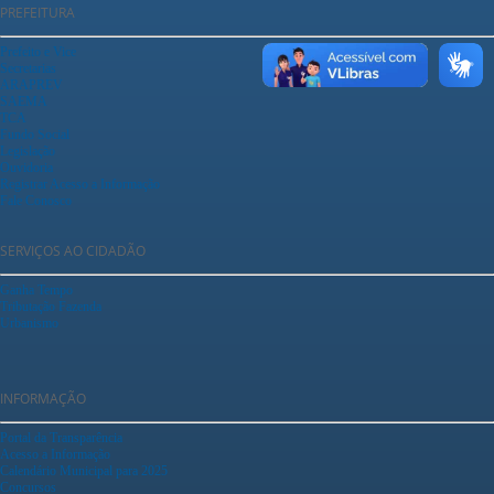
PREFEITURA
Prefeito e Vice
Secretarias
ARAPREV
SAEMA
TCA
Fundo Social
Legislação
Ouvidoria
Registrar Acesso a Informação
Fale Conosco
SERVIÇOS AO CIDADÃO
Ganha Tempo
Tributação Fazenda
Urbanismo
INFORMAÇÃO
Portal da Transparência
Acesso a Informação
Calendário Municipal para 2025
Concursos