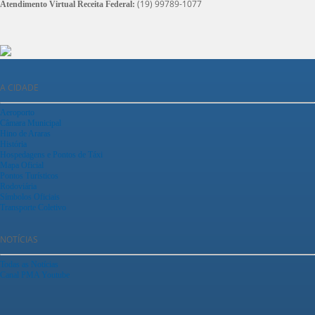
(19) 99789-1077
Atendimento Virtual Receita Federal:
A CIDADE
Aeroporto
Câmara Municipal
Hino de Araras
História
Hospedagens e Pontos de Táxi
Mapa Oficial
Pontos Turísticos
Rodoviária
Símbolos Oficiais
Transporte Coletivo
NOTÍCIAS
Todas as Notícias
Canal PMA Youtube