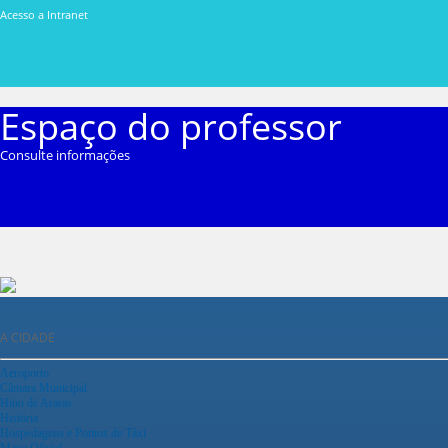
Acesso a Intranet
Espaço do professor
Consulte informações
A CIDADE
Aeroporto
Câmara Municipal
Hino de Araras
História
Hospedagens e Pontos de Táxi
Mapa Oficial