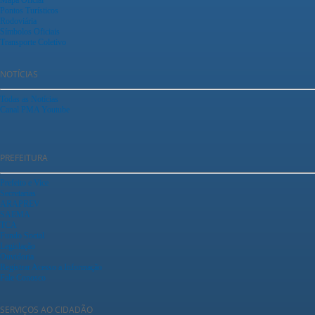
Pontos Turísticos
Rodoviária
Símbolos Oficiais
Transporte Coletivo
NOTÍCIAS
Todas as Notícias
Canal PMA Youtube
PREFEITURA
Prefeito e Vice
Secretarias
ARAPREV
SAEMA
TCA
Fundo Social
Legislação
Ouvidoria
Registrar Acesso a Informação
Fale Conosco
SERVIÇOS AO CIDADÃO