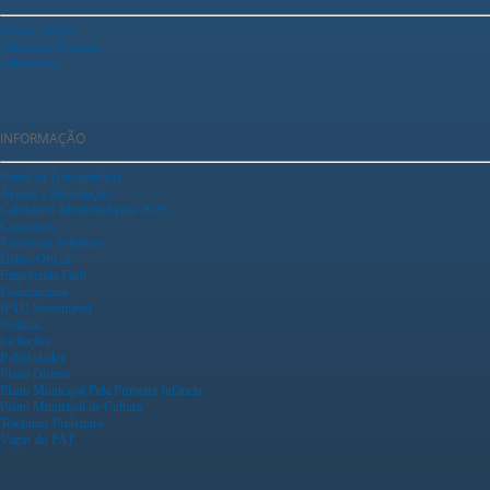
Ganha Tempo
Tributação Fazenda
Urbanismo
INFORMAÇÃO
Portal da Transparência
Acesso a Informação
Calendário Municipal para 2025
Concursos
Processos Seletivos
Diário Oficial
Empreenda Fácil
Falecimentos
IPTU Sustentável
Notícias
Licitações
Publicidades
Plano Diretor
Plano Municipal Pela Primeira Infância
Plano Municipal de Cultura
Telefones Prefeitura
Vagas do PAT