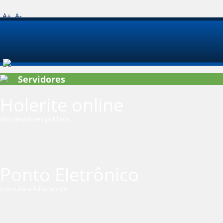
A+
A-
Servidores
Holerite online
dos servidores públicos
Ponto Eletrônico
Consulte a folha ponto