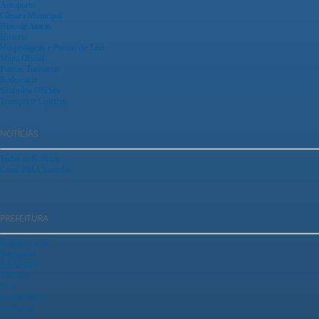
Aeroporto
Câmara Municipal
Hino de Araras
História
Hospedagens e Pontos de Táxi
Mapa Oficial
Pontos Turísticos
Rodoviária
Símbolos Oficiais
Transporte Coletivo
NOTÍCIAS
Todas as Notícias
Canal PMA Youtube
PREFEITURA
Prefeito e Vice
Secretarias
ARAPREV
SAEMA
TCA
Fundo Social
Legislação
Ouvidoria