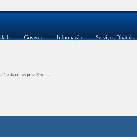
idade
Governo
Informação
Serviços Digitais
", e dá outras providências.