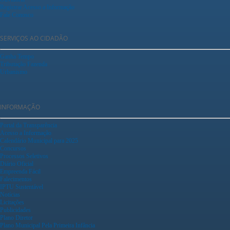
Registrar Acesso a Informação
Fale Conosco
SERVIÇOS AO CIDADÃO
Ganha Tempo
Tributação Fazenda
Urbanismo
INFORMAÇÃO
Portal da Transparência
Acesso a Informação
Calendário Municipal para 2025
Concursos
Processos Seletivos
Diário Oficial
Empreenda Fácil
Falecimentos
IPTU Sustentável
Notícias
Licitações
Publicidades
Plano Diretor
Plano Municipal Pela Primeira Infância