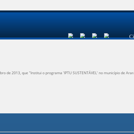
C
o de 2013, que "Institui o programa 'IPTU SUSTENTÁVEL' no município de Araras