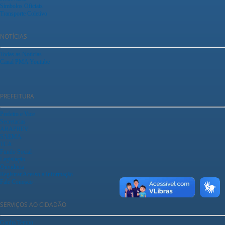
Símbolos Oficiais
Transporte Coletivo
NOTÍCIAS
Todas as Notícias
Canal PMA Youtube
PREFEITURA
Prefeito e Vice
Secretarias
ARAPREV
SAEMA
TCA
Fundo Social
Legislação
Ouvidoria
Registrar Acesso a Informação
Fale Conosco
SERVIÇOS AO CIDADÃO
Ganha Tempo