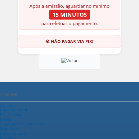
Após a emissão, aguardar no mínimo
15 MINUTOS
para efetuar o pagamento.
🚫 NÃO PAGAR VIA PIX!
A CIDADE
Aeroporto
Câmara Municipal
Hino de Araras
História
Hospedagens e Pontos de Táxi
Mapa Oficial
Pontos Turísticos
Rodoviária