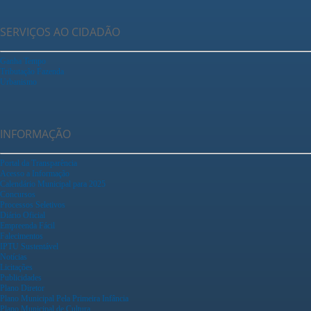
SERVIÇOS AO CIDADÃO
Ganha Tempo
Tributação Fazenda
Urbanismo
INFORMAÇÃO
Portal da Transparência
Acesso a Informação
Calendário Municipal para 2025
Concursos
Processos Seletivos
Diário Oficial
Empreenda Fácil
Falecimentos
IPTU Sustentável
Notícias
Licitações
Publicidades
Plano Diretor
Plano Municipal Pela Primeira Infância
Plano Municipal de Cultura