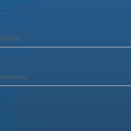
Hospedagens e Pontos de Táxi
Mapa Oficial
Pontos Turísticos
Rodoviária
Símbolos Oficiais
Transporte Coletivo
NOTÍCIAS
Todas as Notícias
Canal PMA Youtube
PREFEITURA
Prefeito e Vice
Secretarias
ARAPREV
SAEMA
TCA
Fundo Social
Legislação
Ouvidoria
Registrar Acesso a Informação
Fale Conosco