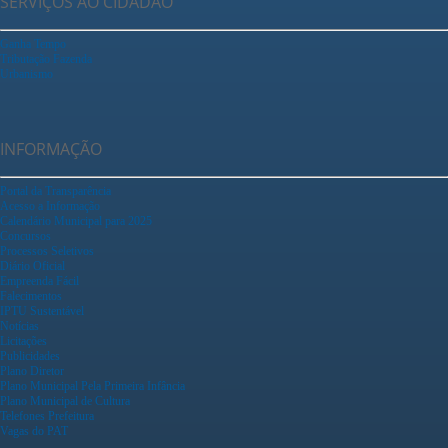
SERVIÇOS AO CIDADÃO
Ganha Tempo
Tributação Fazenda
Urbanismo
INFORMAÇÃO
Portal da Transparência
Acesso a Informação
Calendário Municipal para 2025
Concursos
Processos Seletivos
Diário Oficial
Empreenda Fácil
Falecimentos
IPTU Sustentável
Notícias
Licitações
Publicidades
Plano Diretor
Plano Municipal Pela Primeira Infância
Plano Municipal de Cultura
Telefones Prefeitura
Vagas do PAT