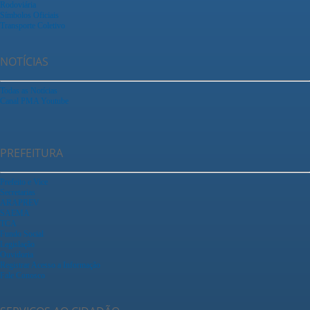
Rodoviária
Símbolos Oficiais
Transporte Coletivo
NOTÍCIAS
Todas as Notícias
Canal PMA Youtube
PREFEITURA
Prefeito e Vice
Secretarias
ARAPREV
SAEMA
TCA
Fundo Social
Legislação
Ouvidoria
Registrar Acesso a Informação
Fale Conosco