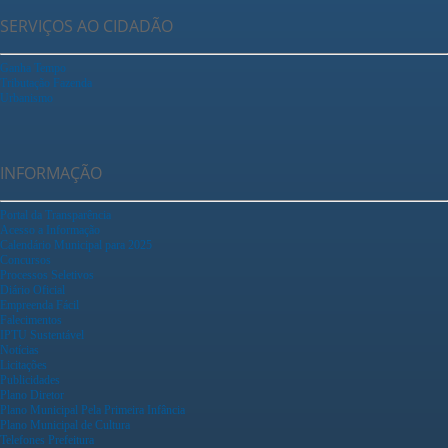
SERVIÇOS AO CIDADÃO
Ganha Tempo
Tributação Fazenda
Urbanismo
INFORMAÇÃO
Portal da Transparência
Acesso a Informação
Calendário Municipal para 2025
Concursos
Processos Seletivos
Diário Oficial
Empreenda Fácil
Falecimentos
IPTU Sustentável
Notícias
Licitações
Publicidades
Plano Diretor
Plano Municipal Pela Primeira Infância
Plano Municipal de Cultura
Telefones Prefeitura