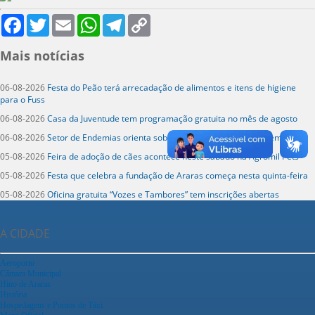
Facebook
Twitter
Email
WhatsApp
Telegram
Copy
Link
Mais notícias
06-08-2026
Festa do Peão terá arrecadação de alimentos e itens de higiene
para o Fuss
06-08-2026
Casa da Juventude tem programação gratuita no mês de agosto
06-08-2026
Setor de Endemias orienta sobre combate à dengue no cemitério
05-08-2026
Feira de adoção de cães acontece neste sábado na Agromil Pets
05-08-2026
Festa que celebra a fundação de Araras começa nesta quinta-feira
05-08-2026
Oficina gratuita “Vozes e Tambores” tem inscrições abertas
A CIDADE
Aeroporto
Câmara Municipal
Hino de Araras
História
Hospedagens e Pontos de Táxi