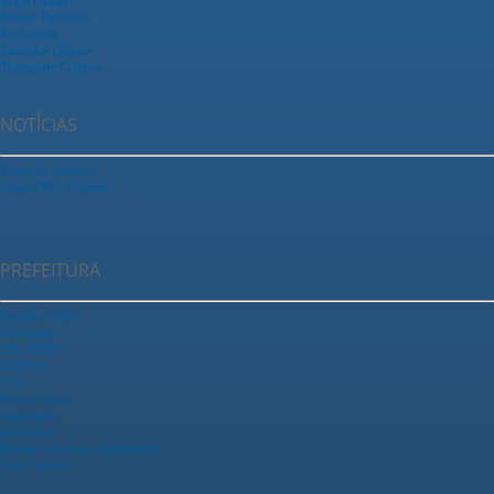
Mapa Oficial
Pontos Turísticos
Rodoviária
Símbolos Oficiais
Transporte Coletivo
NOTÍCIAS
Todas as Notícias
Canal PMA Youtube
PREFEITURA
Prefeito e Vice
Secretarias
ARAPREV
SAEMA
TCA
Fundo Social
Legislação
Ouvidoria
Registrar Acesso a Informação
Fale Conosco