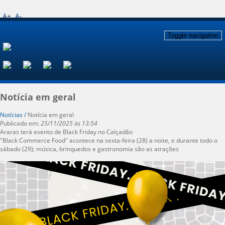
A+
A-
Toggle navigation
Notícia em geral
Notícias /
Notícia em geral
Publicado em:
25/11/2025 às 13:54
Araras terá evento de Black Friday no Calçadão
"Black Commerce Food" acontece na sexta-feira (28) a noite, e durante todo o
sábado (29); música, brinquedos e gastronomia são as atrações