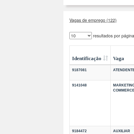
Vagas de emprego (122)
resultados por págin
Identificação
Vaga
9187081
ATENDENT
9141048
MARKETING
COMMERC
9184472
AUXILIAR