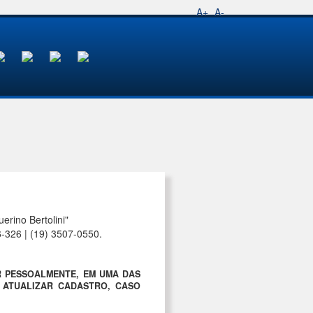
A+
A-
rino Bertolini"
6-326 | (19) 3507-0550.
R PESSOALMENTE, EM UMA DAS
A ATUALIZAR CADASTRO, CASO