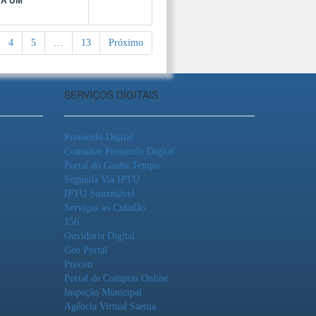
RÁ UM
4
5
…
13
Próximo
SERVIÇOS DIGITAIS
Protocolo Digital
Consultar Protocolo Digital
Portal do Ganha Tempo
Segunda Via IPTU
IPTU Sustentável
Serviços ao Cidadão
156
Ouvidoria Digital
Geo Portal
Procon
Portal de Compras Online
Inspeção Municipal
Agência Virtual Saema