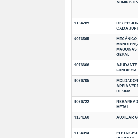
ADMINISTR
9184265
RECEPCION
CAIXA JUN
9076565
MECÂNICO
MANUTENÇ
MÁQUINAS
GERAL
9076606
AJUDANTE
FUNDIDOR
9076705
MOLDADOR
AREIA VER
RESINA
9076722
REBARBAD
METAL
9184160
AUXILIAR 
9184094
ELETRICIST