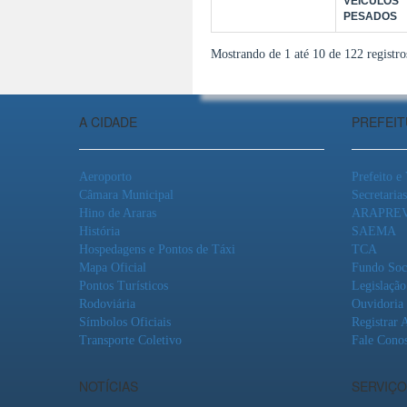
VEÍCULOS
PESADOS
Mostrando de 1 até 10 de 122 registro
A CIDADE
PREFEI
Aeroporto
Prefeito e
Câmara Municipal
Secretarias
Hino de Araras
ARAPRE
História
SAEMA
Hospedagens e Pontos de Táxi
TCA
Mapa Oficial
Fundo Soc
Pontos Turísticos
Legislação
Rodoviária
Ouvidoria
Símbolos Oficiais
Registrar 
Transporte Coletivo
Fale Cono
NOTÍCIAS
SERVIÇO