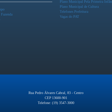
Plano Municipal Pela Primeira Infân
Plano Municipal de Cultura
mpo
Telefones Prefeitura
o Fazenda
Vagas do PAT
o
Rua Pedro Álvares Cabral, 83 - Centro
CEP 13600-901
Telefone: (19) 3547-3000