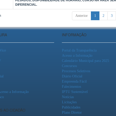
PESADOS; DISPONIBILIDADE DE HORÁRIO; CURSO NA ÁREA SE
DIFERENCIAL.
s
Anterior
1
2
3
TURA
INFORMAÇÃO
 Vice
Portal da Transparência
Acesso a Informação
V
Calendário Municipal para 2025
Concursos
Processos Seletivos
ial
Diário Oficial
Empreenda Fácil
Falecimentos
Acesso a Informação
IPTU Sustentável
sco
Notícias
Licitações
Publicidades
S AO CIDADÃO
Plano Diretor