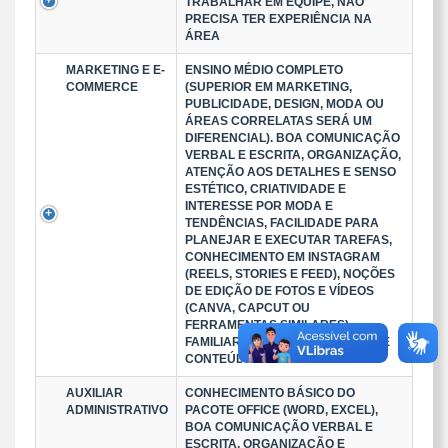
TRABALHAR EM EQUIPE, NÃO
PRECISA TER EXPERIÊNCIA NA
ÁREA
MARKETING E E-
ENSINO MÉDIO COMPLETO
COMMERCE
(SUPERIOR EM MARKETING,
PUBLICIDADE, DESIGN, MODA OU
ÁREAS CORRELATAS SERÁ UM
DIFERENCIAL). BOA COMUNICAÇÃO
VERBAL E ESCRITA, ORGANIZAÇÃO,
ATENÇÃO AOS DETALHES E SENSO
ESTÉTICO, CRIATIVIDADE E
INTERESSE POR MODA E
TENDÊNCIAS, FACILIDADE PARA
PLANEJAR E EXECUTAR TAREFAS,
CONHECIMENTO EM INSTAGRAM
(REELS, STORIES E FEED), NOÇÕES
DE EDIÇÃO DE FOTOS E VÍDEOS
(CANVA, CAPCUT OU
FERRAMENTAS SIMILARES).
FAMILIARIDADE COM CRIAÇÃO DE
CONTEÚDO PARA REDES SOCIA
AUXILIAR
CONHECIMENTO BÁSICO DO
ADMINISTRATIVO
PACOTE OFFICE (WORD, EXCEL),
BOA COMUNICAÇÃO VERBAL E
ESCRITA, ORGANIZAÇÃO E