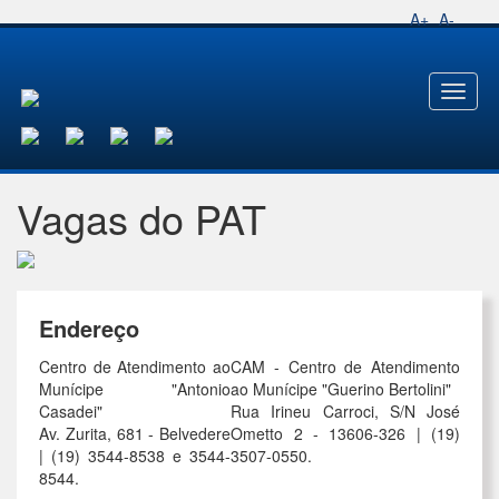
A+
A-
Toggl
naviga
Vagas do PAT
Endereço
Centro de Atendimento ao
CAM - Centro de Atendimento
Munícipe "Antonio
ao Munícipe "Guerino Bertolini"
Casadei"
Rua Irineu Carroci, S/N José
Av. Zurita, 681 - Belvedere
Ometto 2 - 13606-326 | (19)
| (19) 3544-8538 e 3544-
3507-0550.
8544.