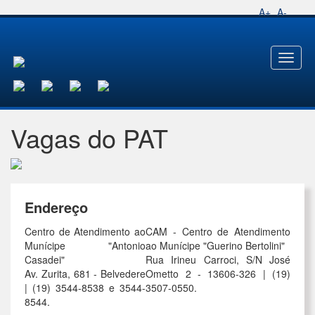
A+
A-
Toggl
naviga
Vagas do PAT
Endereço
Centro de Atendimento ao
CAM - Centro de Atendimento
Munícipe "Antonio
ao Munícipe "Guerino Bertolini"
Casadei"
Rua Irineu Carroci, S/N José
Av. Zurita, 681 - Belvedere
Ometto 2 - 13606-326 | (19)
| (19) 3544-8538 e 3544-
3507-0550.
8544.