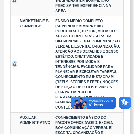
TRABALHAR EM EQUIPE, NÃO
PRECISA TER EXPERIÊNCIA NA
ÁREA
MARKETING E E-
ENSINO MÉDIO COMPLETO
COMMERCE
(SUPERIOR EM MARKETING,
PUBLICIDADE, DESIGN, MODA OU
ÁREAS CORRELATAS SERÁ UM
DIFERENCIAL). BOA COMUNICAÇÃO
VERBAL E ESCRITA, ORGANIZAÇÃO,
ATENÇÃO AOS DETALHES E SENSO
ESTÉTICO, CRIATIVIDADE E
INTERESSE POR MODA E
TENDÊNCIAS, FACILIDADE PARA
PLANEJAR E EXECUTAR TAREFAS,
CONHECIMENTO EM INSTAGRAM
(REELS, STORIES E FEED), NOÇÕES
DE EDIÇÃO DE FOTOS E VÍDEOS
(CANVA, CAPCUT OU
FERRAMENTAS SIMILARES).
FAMILIARIDADE COM CRIAÇÃO DE
CONTEÚDO PARA REDES SOCIA
AUXILIAR
CONHECIMENTO BÁSICO DO
ADMINISTRATIVO
PACOTE OFFICE (WORD, EXCEL),
BOA COMUNICAÇÃO VERBAL E
ESCRITA, ORGANIZAÇÃO E