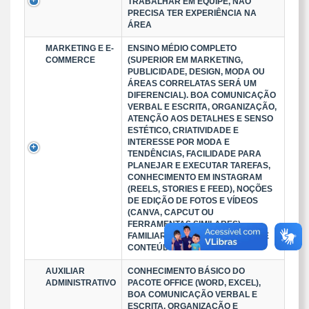
TRABALHAR EM EQUIPE, NÃO
PRECISA TER EXPERIÊNCIA NA
ÁREA
MARKETING E E-
ENSINO MÉDIO COMPLETO
COMMERCE
(SUPERIOR EM MARKETING,
PUBLICIDADE, DESIGN, MODA OU
ÁREAS CORRELATAS SERÁ UM
DIFERENCIAL). BOA COMUNICAÇÃO
VERBAL E ESCRITA, ORGANIZAÇÃO,
ATENÇÃO AOS DETALHES E SENSO
ESTÉTICO, CRIATIVIDADE E
INTERESSE POR MODA E
TENDÊNCIAS, FACILIDADE PARA
PLANEJAR E EXECUTAR TAREFAS,
CONHECIMENTO EM INSTAGRAM
(REELS, STORIES E FEED), NOÇÕES
DE EDIÇÃO DE FOTOS E VÍDEOS
(CANVA, CAPCUT OU
FERRAMENTAS SIMILARES).
FAMILIARIDADE COM CRIAÇÃO DE
CONTEÚDO PARA REDES SOCIA
AUXILIAR
CONHECIMENTO BÁSICO DO
ADMINISTRATIVO
PACOTE OFFICE (WORD, EXCEL),
BOA COMUNICAÇÃO VERBAL E
ESCRITA, ORGANIZAÇÃO E