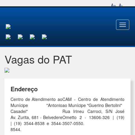
A+
A-
Toggl
naviga
Vagas do PAT
Endereço
Centro de Atendimento ao
CAM - Centro de Atendimento
Munícipe "Antonio
ao Munícipe "Guerino Bertolini"
Casadei"
Rua Irineu Carroci, S/N José
Av. Zurita, 681 - Belvedere
Ometto 2 - 13606-326 | (19)
| (19) 3544-8538 e 3544-
3507-0550.
8544.