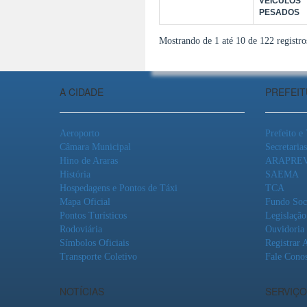
VEÍCULOS
PESADOS
Mostrando de 1 até 10 de 122 registro
A CIDADE
PREFEI
Aeroporto
Prefeito e
Câmara Municipal
Secretarias
Hino de Araras
ARAPRE
História
SAEMA
Hospedagens e Pontos de Táxi
TCA
Mapa Oficial
Fundo Soc
Pontos Turísticos
Legislação
Rodoviária
Ouvidoria
Símbolos Oficiais
Registrar 
Transporte Coletivo
Fale Cono
NOTÍCIAS
SERVIÇO