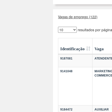
Vagas de emprego (122)
resultados por págin
Identificação
Vaga
9187081
ATENDENT
9141048
MARKETING
COMMERC
9184472
AUXILIAR