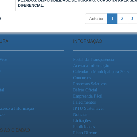
PESADOS; DISPONIBILIDADE DE HORÁRIO; CURSO NA ÁREA SE
DIFERENCIAL.
s
Anterior
1
2
3
TURA
INFORMAÇÃO
 Vice
Portal da Transparência
Acesso a Informação
V
Calendário Municipal para 2025
Concursos
Processos Seletivos
ial
Diário Oficial
Empreenda Fácil
Falecimentos
Acesso a Informação
IPTU Sustentável
sco
Notícias
Licitações
Publicidades
S AO CIDADÃO
Plano Diretor