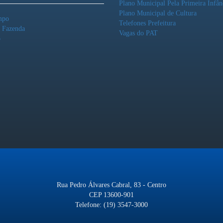
Plano Municipal Pela Primeira Infân
Plano Municipal de Cultura
mpo
Telefones Prefeitura
o Fazenda
Vagas do PAT
o
Rua Pedro Álvares Cabral, 83 - Centro
CEP 13600-901
Telefone: (19) 3547-3000