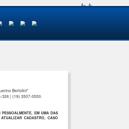
A+
A-
rino Bertolini"
6-326 | (19) 3507-0550.
R PESSOALMENTE, EM UMA DAS
A ATUALIZAR CADASTRO, CASO