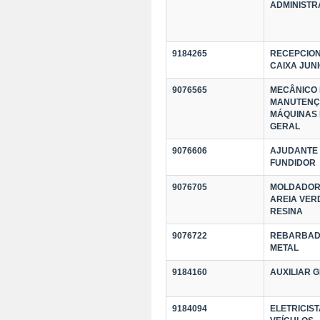
ADMINISTR
9184265
RECEPCION
CAIXA JUN
9076565
MECÂNICO
MANUTENÇ
MÁQUINAS
GERAL
9076606
AJUDANTE
FUNDIDOR
9076705
MOLDADOR
AREIA VER
RESINA
9076722
REBARBAD
METAL
9184160
AUXILIAR 
9184094
ELETRICIST