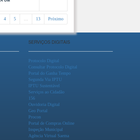
RÁ UM
4
5
…
13
Próximo
SERVIÇOS DIGITAIS
Protocolo Digital
Consultar Protocolo Digital
Portal do Ganha Tempo
Segunda Via IPTU
IPTU Sustentável
Serviços ao Cidadão
156
Ouvidoria Digital
Geo Portal
Procon
Portal de Compras Online
Inspeção Municipal
Agência Virtual Saema