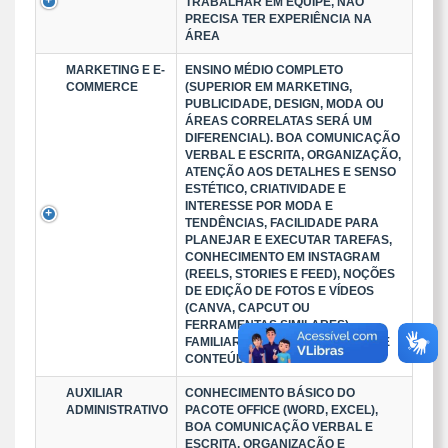
TRABALHAR EM EQUIPE, NÃO
PRECISA TER EXPERIÊNCIA NA
ÁREA
MARKETING E E-
ENSINO MÉDIO COMPLETO
COMMERCE
(SUPERIOR EM MARKETING,
PUBLICIDADE, DESIGN, MODA OU
ÁREAS CORRELATAS SERÁ UM
DIFERENCIAL). BOA COMUNICAÇÃO
VERBAL E ESCRITA, ORGANIZAÇÃO,
ATENÇÃO AOS DETALHES E SENSO
ESTÉTICO, CRIATIVIDADE E
INTERESSE POR MODA E
TENDÊNCIAS, FACILIDADE PARA
PLANEJAR E EXECUTAR TAREFAS,
CONHECIMENTO EM INSTAGRAM
(REELS, STORIES E FEED), NOÇÕES
DE EDIÇÃO DE FOTOS E VÍDEOS
(CANVA, CAPCUT OU
FERRAMENTAS SIMILARES).
FAMILIARIDADE COM CRIAÇÃO DE
CONTEÚDO PARA REDES SOCIA
AUXILIAR
CONHECIMENTO BÁSICO DO
ADMINISTRATIVO
PACOTE OFFICE (WORD, EXCEL),
BOA COMUNICAÇÃO VERBAL E
ESCRITA, ORGANIZAÇÃO E