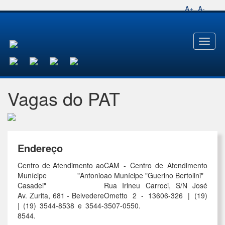
A+
A-
Toggl
naviga
Vagas do PAT
Endereço
Centro de Atendimento ao
CAM - Centro de Atendimento
Munícipe "Antonio
ao Munícipe "Guerino Bertolini"
Casadei"
Rua Irineu Carroci, S/N José
Av. Zurita, 681 - Belvedere
Ometto 2 - 13606-326 | (19)
| (19) 3544-8538 e 3544-
3507-0550.
8544.