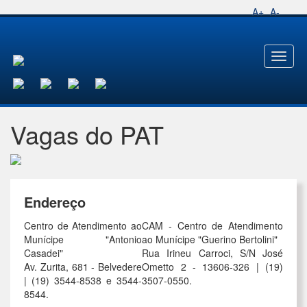
A+
A-
Toggl
naviga
Vagas do PAT
Endereço
Centro de Atendimento ao
CAM - Centro de Atendimento
Munícipe "Antonio
ao Munícipe "Guerino Bertolini"
Casadei"
Rua Irineu Carroci, S/N José
Av. Zurita, 681 - Belvedere
Ometto 2 - 13606-326 | (19)
| (19) 3544-8538 e 3544-
3507-0550.
8544.