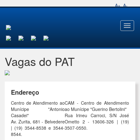
A+
A-
Toggl
naviga
Vagas do PAT
Endereço
Centro de Atendimento ao
CAM - Centro de Atendimento
Munícipe "Antonio
ao Munícipe "Guerino Bertolini"
Casadei"
Rua Irineu Carroci, S/N José
Av. Zurita, 681 - Belvedere
Ometto 2 - 13606-326 | (19)
| (19) 3544-8538 e 3544-
3507-0550.
8544.