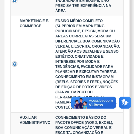
TRABALHAR EM EQUIPE, NÃO
PRECISA TER EXPERIÊNCIA NA
ÁREA
MARKETING E E-
ENSINO MÉDIO COMPLETO
COMMERCE
(SUPERIOR EM MARKETING,
PUBLICIDADE, DESIGN, MODA OU
ÁREAS CORRELATAS SERÁ UM
DIFERENCIAL). BOA COMUNICAÇÃO
VERBAL E ESCRITA, ORGANIZAÇÃO,
ATENÇÃO AOS DETALHES E SENSO
ESTÉTICO, CRIATIVIDADE E
INTERESSE POR MODA E
TENDÊNCIAS, FACILIDADE PARA
PLANEJAR E EXECUTAR TAREFAS,
CONHECIMENTO EM INSTAGRAM
(REELS, STORIES E FEED), NOÇÕES
DE EDIÇÃO DE FOTOS E VÍDEOS
(CANVA, CAPCUT OU
FERRAMENTAS SIMILARES).
FAMILIARIDADE COM CRIAÇÃO DE
CONTEÚDO PARA REDES SOCIA
AUXILIAR
CONHECIMENTO BÁSICO DO
ADMINISTRATIVO
PACOTE OFFICE (WORD, EXCEL),
BOA COMUNICAÇÃO VERBAL E
ESCRITA, ORGANIZAÇÃO E