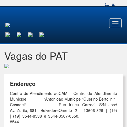
A+
A-
Toggl
naviga
Vagas do PAT
Endereço
Centro de Atendimento ao
CAM - Centro de Atendimento
Munícipe "Antonio
ao Munícipe "Guerino Bertolini"
Casadei"
Rua Irineu Carroci, S/N José
Av. Zurita, 681 - Belvedere
Ometto 2 - 13606-326 | (19)
| (19) 3544-8538 e 3544-
3507-0550.
8544.