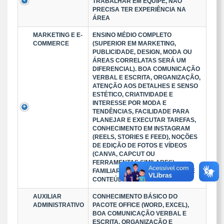
TRABALHAR EM EQUIPE, NÃO
PRECISA TER EXPERIÊNCIA NA
ÁREA
MARKETING E E-
ENSINO MÉDIO COMPLETO
COMMERCE
(SUPERIOR EM MARKETING,
PUBLICIDADE, DESIGN, MODA OU
ÁREAS CORRELATAS SERÁ UM
DIFERENCIAL). BOA COMUNICAÇÃO
VERBAL E ESCRITA, ORGANIZAÇÃO,
ATENÇÃO AOS DETALHES E SENSO
ESTÉTICO, CRIATIVIDADE E
INTERESSE POR MODA E
TENDÊNCIAS, FACILIDADE PARA
PLANEJAR E EXECUTAR TAREFAS,
CONHECIMENTO EM INSTAGRAM
(REELS, STORIES E FEED), NOÇÕES
DE EDIÇÃO DE FOTOS E VÍDEOS
(CANVA, CAPCUT OU
FERRAMENTAS SIMILARES).
FAMILIARIDADE COM CRIAÇÃO DE
CONTEÚDO PARA REDES SOCIA
AUXILIAR
CONHECIMENTO BÁSICO DO
ADMINISTRATIVO
PACOTE OFFICE (WORD, EXCEL),
BOA COMUNICAÇÃO VERBAL E
ESCRITA, ORGANIZAÇÃO E