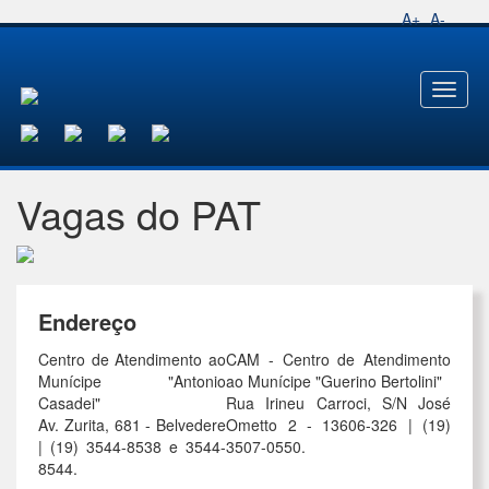
A+
A-
Toggl
naviga
Vagas do PAT
Endereço
Centro de Atendimento ao
CAM - Centro de Atendimento
Munícipe "Antonio
ao Munícipe "Guerino Bertolini"
Casadei"
Rua Irineu Carroci, S/N José
Av. Zurita, 681 - Belvedere
Ometto 2 - 13606-326 | (19)
| (19) 3544-8538 e 3544-
3507-0550.
8544.