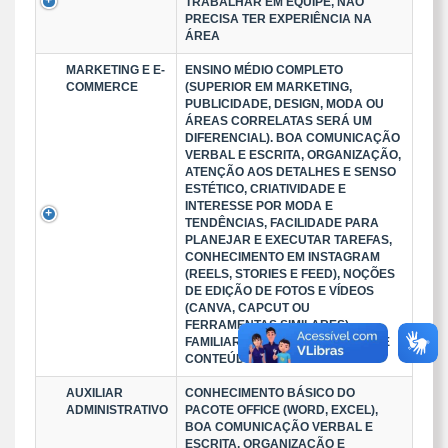
TRABALHAR EM EQUIPE, NÃO
PRECISA TER EXPERIÊNCIA NA
ÁREA
MARKETING E E-
ENSINO MÉDIO COMPLETO
COMMERCE
(SUPERIOR EM MARKETING,
PUBLICIDADE, DESIGN, MODA OU
ÁREAS CORRELATAS SERÁ UM
DIFERENCIAL). BOA COMUNICAÇÃO
VERBAL E ESCRITA, ORGANIZAÇÃO,
ATENÇÃO AOS DETALHES E SENSO
ESTÉTICO, CRIATIVIDADE E
INTERESSE POR MODA E
TENDÊNCIAS, FACILIDADE PARA
PLANEJAR E EXECUTAR TAREFAS,
CONHECIMENTO EM INSTAGRAM
(REELS, STORIES E FEED), NOÇÕES
DE EDIÇÃO DE FOTOS E VÍDEOS
(CANVA, CAPCUT OU
FERRAMENTAS SIMILARES).
FAMILIARIDADE COM CRIAÇÃO DE
CONTEÚDO PARA REDES SOCIA
AUXILIAR
CONHECIMENTO BÁSICO DO
ADMINISTRATIVO
PACOTE OFFICE (WORD, EXCEL),
BOA COMUNICAÇÃO VERBAL E
ESCRITA, ORGANIZAÇÃO E