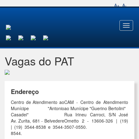
A+
A-
Toggl
naviga
Vagas do PAT
Endereço
Centro de Atendimento ao
CAM - Centro de Atendimento
Munícipe "Antonio
ao Munícipe "Guerino Bertolini"
Casadei"
Rua Irineu Carroci, S/N José
Av. Zurita, 681 - Belvedere
Ometto 2 - 13606-326 | (19)
| (19) 3544-8538 e 3544-
3507-0550.
8544.