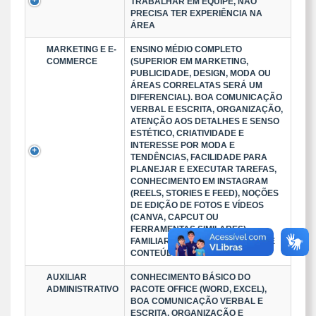
TRABALHAR EM EQUIPE, NÃO
PRECISA TER EXPERIÊNCIA NA
ÁREA
MARKETING E E-
ENSINO MÉDIO COMPLETO
COMMERCE
(SUPERIOR EM MARKETING,
PUBLICIDADE, DESIGN, MODA OU
ÁREAS CORRELATAS SERÁ UM
DIFERENCIAL). BOA COMUNICAÇÃO
VERBAL E ESCRITA, ORGANIZAÇÃO,
ATENÇÃO AOS DETALHES E SENSO
ESTÉTICO, CRIATIVIDADE E
INTERESSE POR MODA E
TENDÊNCIAS, FACILIDADE PARA
PLANEJAR E EXECUTAR TAREFAS,
CONHECIMENTO EM INSTAGRAM
(REELS, STORIES E FEED), NOÇÕES
DE EDIÇÃO DE FOTOS E VÍDEOS
(CANVA, CAPCUT OU
FERRAMENTAS SIMILARES).
FAMILIARIDADE COM CRIAÇÃO DE
CONTEÚDO PARA REDES SOCIA
AUXILIAR
CONHECIMENTO BÁSICO DO
ADMINISTRATIVO
PACOTE OFFICE (WORD, EXCEL),
BOA COMUNICAÇÃO VERBAL E
ESCRITA, ORGANIZAÇÃO E