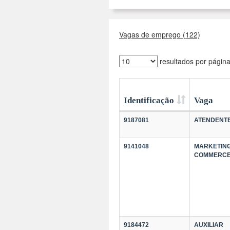
Vagas de emprego (122)
resultados por págin
Identificação
Vaga
9187081
ATENDENT
9141048
MARKETING
COMMERC
9184472
AUXILIAR