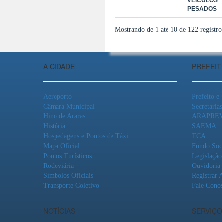
VEÍCULOS
PESADOS
Mostrando de 1 até 10 de 122 registro
A CIDADE
PREFEI
Aeroporto
Prefeito e
Câmara Municipal
Secretarias
Hino de Araras
ARAPRE
História
SAEMA
Hospedagens e Pontos de Táxi
TCA
Mapa Oficial
Fundo Soc
Pontos Turísticos
Legislação
Rodoviária
Ouvidoria
Símbolos Oficiais
Registrar 
Transporte Coletivo
Fale Cono
NOTÍCIAS
SERVIÇO