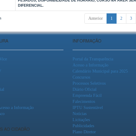
PESADOS; DISPONIBILIDADE DE HORÁRIO; CURSO NA ÁREA SE
DIFERENCIAL.
s
Anterior
1
2
3
TURA
INFORMAÇÃO
 Vice
Portal da Transparência
Acesso a Informação
V
Calendário Municipal para 2025
Concursos
Processos Seletivos
ial
Diário Oficial
Empreenda Fácil
Falecimentos
Acesso a Informação
IPTU Sustentável
sco
Notícias
Licitações
Publicidades
S AO CIDADÃO
Plano Diretor