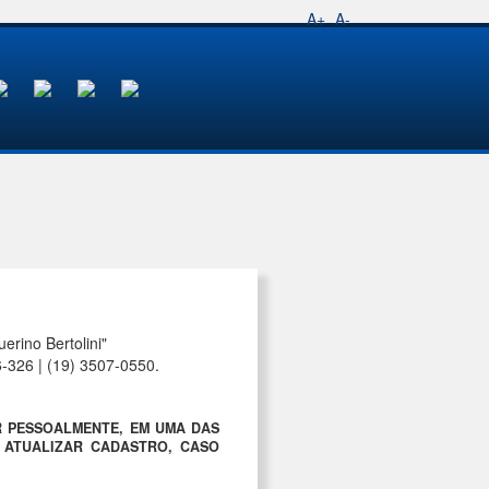
A+
A-
rino Bertolini"
6-326 | (19) 3507-0550.
R PESSOALMENTE, EM UMA DAS
A ATUALIZAR CADASTRO, CASO