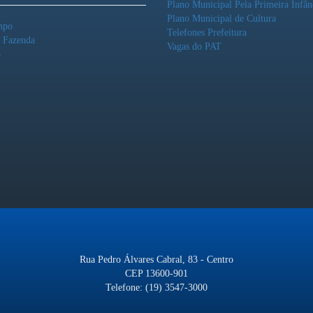
Plano Municipal Pela Primeira Infân
Plano Municipal de Cultura
mpo
Telefones Prefeitura
o Fazenda
Vagas do PAT
o
Rua Pedro Álvares Cabral, 83 - Centro
CEP 13600-901
Telefone: (19) 3547-3000