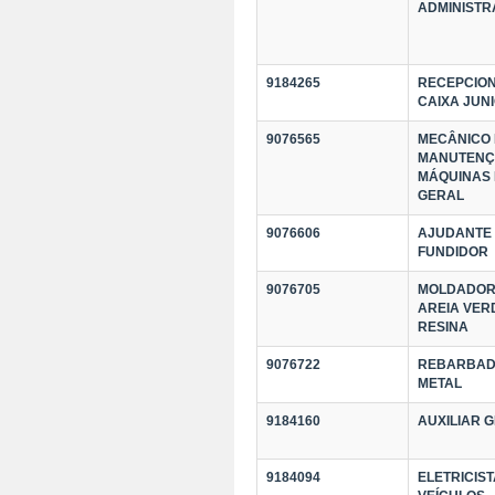
ADMINISTR
9184265
RECEPCION
CAIXA JUN
9076565
MECÂNICO
MANUTENÇ
MÁQUINAS
GERAL
9076606
AJUDANTE
FUNDIDOR
9076705
MOLDADOR
AREIA VER
RESINA
9076722
REBARBAD
METAL
9184160
AUXILIAR 
9184094
ELETRICIST