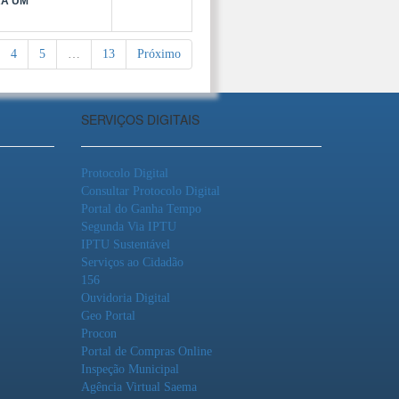
RÁ UM
4
5
…
13
Próximo
SERVIÇOS DIGITAIS
Protocolo Digital
Consultar Protocolo Digital
Portal do Ganha Tempo
Segunda Via IPTU
IPTU Sustentável
Serviços ao Cidadão
156
Ouvidoria Digital
Geo Portal
Procon
Portal de Compras Online
Inspeção Municipal
Agência Virtual Saema