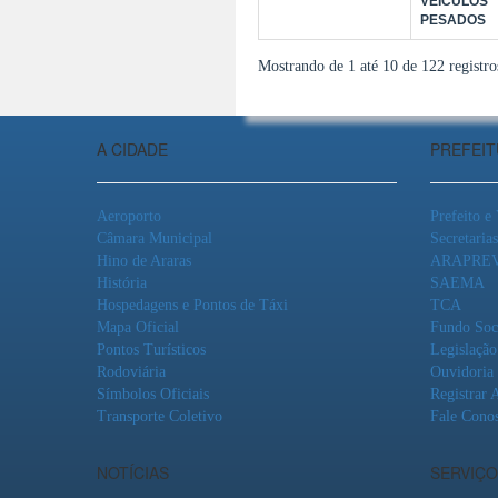
VEÍCULOS
PESADOS
Mostrando de 1 até 10 de 122 registro
A CIDADE
PREFEI
Aeroporto
Prefeito e
Câmara Municipal
Secretarias
Hino de Araras
ARAPRE
História
SAEMA
Hospedagens e Pontos de Táxi
TCA
Mapa Oficial
Fundo Soc
Pontos Turísticos
Legislação
Rodoviária
Ouvidoria
Símbolos Oficiais
Registrar 
Transporte Coletivo
Fale Cono
NOTÍCIAS
SERVIÇO