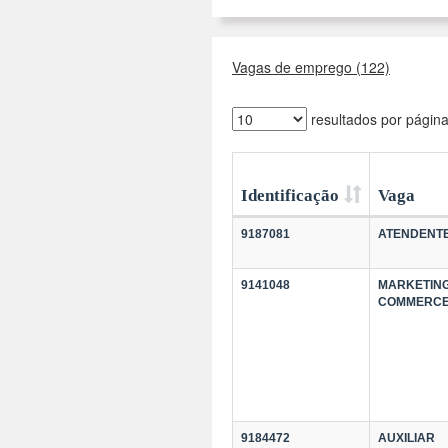
Vagas de emprego (122)
resultados por págin
Identificação
Vaga
9187081
ATENDENT
9141048
MARKETING
COMMERC
9184472
AUXILIAR