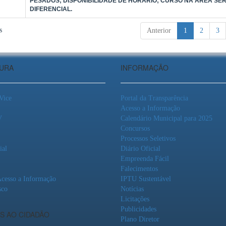
PESADOS; DISPONIBILIDADE DE HORÁRIO; CURSO NA ÁREA SE
DIFERENCIAL.
s
Anterior
1
2
3
TURA
INFORMAÇÃO
 Vice
Portal da Transparência
Acesso a Informação
V
Calendário Municipal para 2025
Concursos
Processos Seletivos
ial
Diário Oficial
Empreenda Fácil
Falecimentos
Acesso a Informação
IPTU Sustentável
sco
Notícias
Licitações
Publicidades
S AO CIDADÃO
Plano Diretor