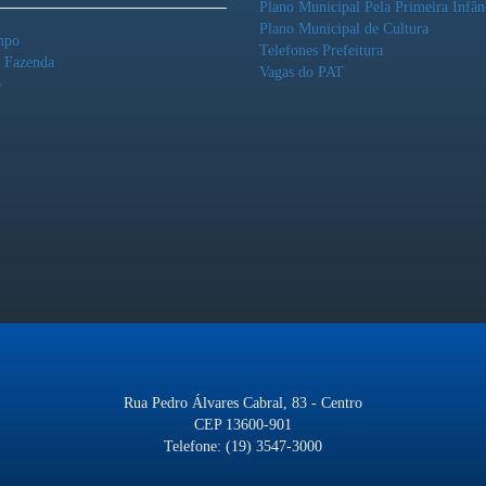
Plano Municipal Pela Primeira Infân
Plano Municipal de Cultura
mpo
Telefones Prefeitura
o Fazenda
Vagas do PAT
o
Rua Pedro Álvares Cabral, 83 - Centro
CEP 13600-901
Telefone: (19) 3547-3000