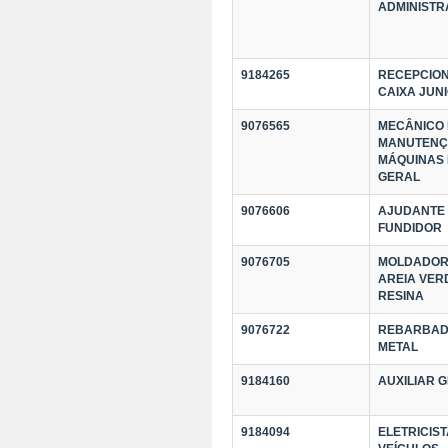
ADMINISTR
9184265
RECEPCION
CAIXA JUN
9076565
MECÂNICO
MANUTENÇ
MÁQUINAS
GERAL
9076606
AJUDANTE
FUNDIDOR
9076705
MOLDADOR
AREIA VER
RESINA
9076722
REBARBAD
METAL
9184160
AUXILIAR 
9184094
ELETRICIST