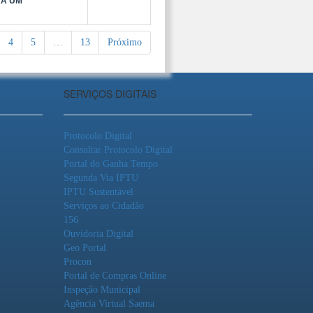
RÁ UM
4
5
…
13
Próximo
SERVIÇOS DIGITAIS
Protocolo Digital
Consultar Protocolo Digital
Portal do Ganha Tempo
Segunda Via IPTU
IPTU Sustentável
Serviços ao Cidadão
156
Ouvidoria Digital
Geo Portal
Procon
Portal de Compras Online
Inspeção Municipal
Agência Virtual Saema