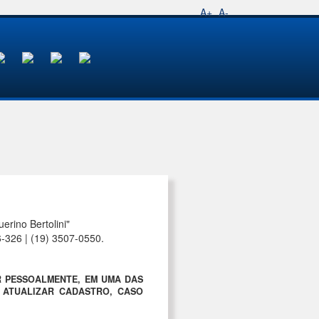
A+
A-
rino Bertolini"
6-326 | (19) 3507-0550.
R PESSOALMENTE, EM UMA DAS
A ATUALIZAR CADASTRO, CASO