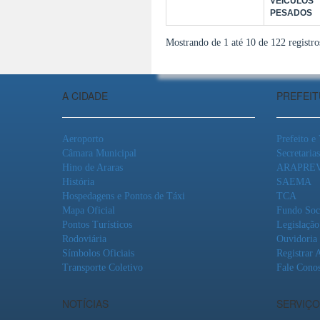
VEÍCULOS
PESADOS
Mostrando de 1 até 10 de 122 registro
A CIDADE
PREFEI
Aeroporto
Prefeito e
Câmara Municipal
Secretarias
Hino de Araras
ARAPRE
História
SAEMA
Hospedagens e Pontos de Táxi
TCA
Mapa Oficial
Fundo Soc
Pontos Turísticos
Legislação
Rodoviária
Ouvidoria
Símbolos Oficiais
Registrar 
Transporte Coletivo
Fale Cono
NOTÍCIAS
SERVIÇO