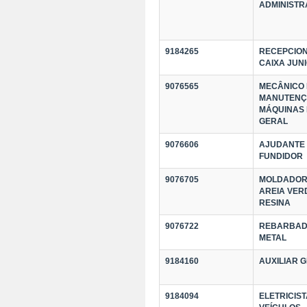
ADMINISTR
9184265
RECEPCION
CAIXA JUN
9076565
MECÂNICO
MANUTENÇ
MÁQUINAS
GERAL
9076606
AJUDANTE
FUNDIDOR
9076705
MOLDADOR
AREIA VER
RESINA
9076722
REBARBAD
METAL
9184160
AUXILIAR 
9184094
ELETRICIST