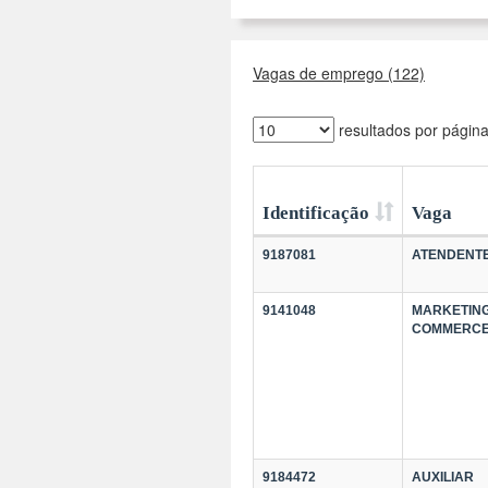
Vagas de emprego (122)
resultados por págin
Identificação
Vaga
9187081
ATENDENT
9141048
MARKETING
COMMERC
9184472
AUXILIAR