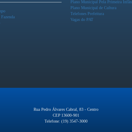
Plano Municipal Pela Primeira Infân
Plano Municipal de Cultura
mpo
Telefones Prefeitura
o Fazenda
Vagas do PAT
o
Rua Pedro Álvares Cabral, 83 - Centro
CEP 13600-901
Telefone: (19) 3547-3000