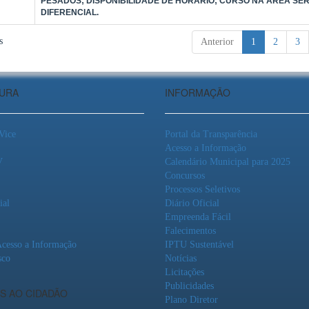
PESADOS; DISPONIBILIDADE DE HORÁRIO; CURSO NA ÁREA SE
DIFERENCIAL.
s
Anterior
1
2
3
TURA
INFORMAÇÃO
 Vice
Portal da Transparência
Acesso a Informação
V
Calendário Municipal para 2025
Concursos
Processos Seletivos
ial
Diário Oficial
Empreenda Fácil
Falecimentos
Acesso a Informação
IPTU Sustentável
sco
Notícias
Licitações
Publicidades
S AO CIDADÃO
Plano Diretor