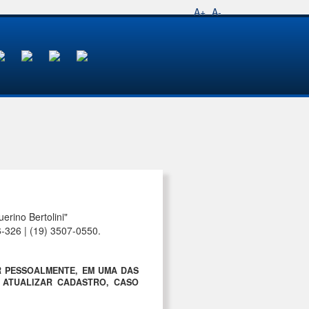
A+
A-
rino Bertolini"
6-326 | (19) 3507-0550.
R PESSOALMENTE, EM UMA DAS
A ATUALIZAR CADASTRO, CASO