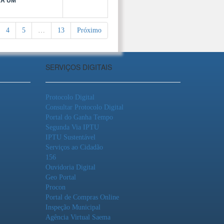
RÁ UM
4
5
…
13
Próximo
SERVIÇOS DIGITAIS
Protocolo Digital
Consultar Protocolo Digital
Portal do Ganha Tempo
Segunda Via IPTU
IPTU Sustentável
Serviços ao Cidadão
156
Ouvidoria Digital
Geo Portal
Procon
Portal de Compras Online
Inspeção Municipal
Agência Virtual Saema