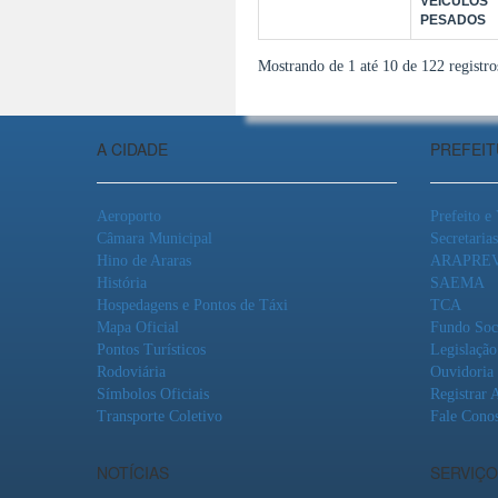
VEÍCULOS
PESADOS
Mostrando de 1 até 10 de 122 registro
A CIDADE
PREFEI
Aeroporto
Prefeito e
Câmara Municipal
Secretarias
Hino de Araras
ARAPRE
História
SAEMA
Hospedagens e Pontos de Táxi
TCA
Mapa Oficial
Fundo Soc
Pontos Turísticos
Legislação
Rodoviária
Ouvidoria
Símbolos Oficiais
Registrar 
Transporte Coletivo
Fale Cono
NOTÍCIAS
SERVIÇO