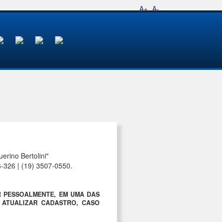
A+
A-
rino Bertolini"
6-326 | (19) 3507-0550.
R PESSOALMENTE, EM UMA DAS
A ATUALIZAR CADASTRO, CASO