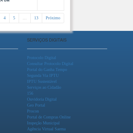
RÁ UM
4
5
…
13
Próximo
SERVIÇOS DIGITAIS
Protocolo Digital
Consultar Protocolo Digital
Portal do Ganha Tempo
Segunda Via IPTU
IPTU Sustentável
Serviços ao Cidadão
156
Ouvidoria Digital
Geo Portal
Procon
Portal de Compras Online
Inspeção Municipal
Agência Virtual Saema