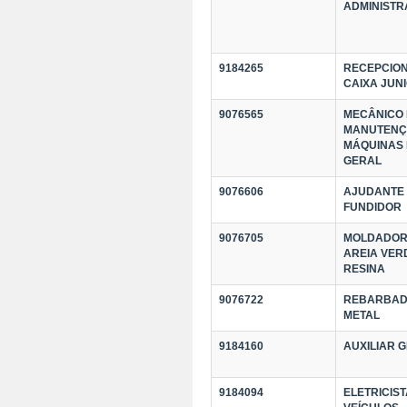
ADMINISTR
9184265
RECEPCION
CAIXA JUN
9076565
MECÂNICO
MANUTENÇ
MÁQUINAS
GERAL
9076606
AJUDANTE
FUNDIDOR
9076705
MOLDADOR
AREIA VER
RESINA
9076722
REBARBAD
METAL
9184160
AUXILIAR 
9184094
ELETRICIST