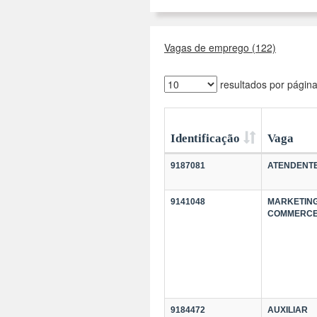
Vagas de emprego (122)
resultados por págin
Identificação
Vaga
9187081
ATENDENT
9141048
MARKETING
COMMERC
9184472
AUXILIAR