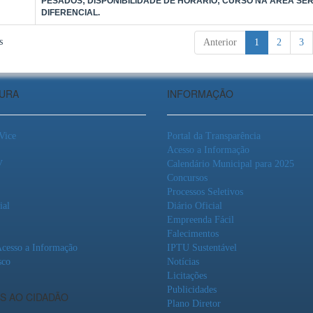
PESADOS; DISPONIBILIDADE DE HORÁRIO; CURSO NA ÁREA SE
DIFERENCIAL.
s
Anterior
1
2
3
TURA
INFORMAÇÃO
 Vice
Portal da Transparência
Acesso a Informação
V
Calendário Municipal para 2025
Concursos
Processos Seletivos
ial
Diário Oficial
Empreenda Fácil
Falecimentos
Acesso a Informação
IPTU Sustentável
sco
Notícias
Licitações
Publicidades
S AO CIDADÃO
Plano Diretor