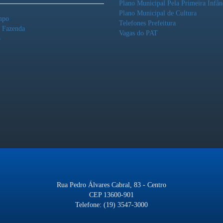
Plano Municipal Pela Primeira Infân
Plano Municipal de Cultura
mpo
Telefones Prefeitura
o Fazenda
Vagas do PAT
o
Rua Pedro Álvares Cabral, 83 - Centro
CEP 13600-901
Telefone: (19) 3547-3000