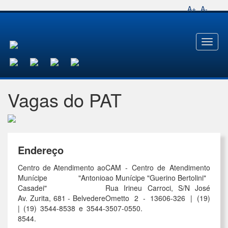
A+
A-
Toggl
naviga
Vagas do PAT
Endereço
Centro de Atendimento ao
CAM - Centro de Atendimento
Munícipe "Antonio
ao Munícipe "Guerino Bertolini"
Casadei"
Rua Irineu Carroci, S/N José
Av. Zurita, 681 - Belvedere
Ometto 2 - 13606-326 | (19)
| (19) 3544-8538 e 3544-
3507-0550.
8544.