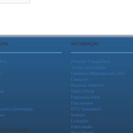
TURA
INFORMAÇÃO
 Vice
Portal da Transparência
Acesso a Informação
V
Calendário Municipal para 2025
Concursos
Processos Seletivos
ial
Diário Oficial
Empreenda Fácil
Falecimentos
Acesso a Informação
IPTU Sustentável
sco
Notícias
Licitações
Publicidades
S AO CIDADÃO
Plano Diretor