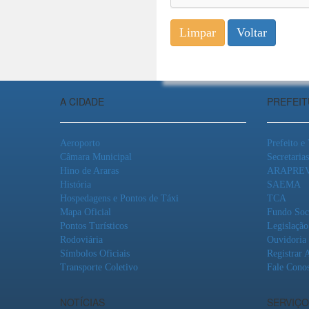
A CIDADE
PREFEI
Aeroporto
Prefeito e
Câmara Municipal
Secretarias
Hino de Araras
ARAPRE
História
SAEMA
Hospedagens e Pontos de Táxi
TCA
Mapa Oficial
Fundo Soc
Pontos Turísticos
Legislação
Rodoviária
Ouvidoria
Símbolos Oficiais
Registrar 
Transporte Coletivo
Fale Cono
NOTÍCIAS
SERVIÇO