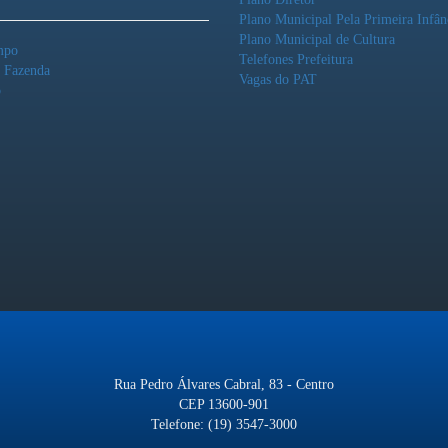
Plano Municipal Pela Primeira Infân
Plano Municipal de Cultura
mpo
Telefones Prefeitura
o Fazenda
Vagas do PAT
o
Rua Pedro Álvares Cabral, 83 - Centro
CEP 13600-901
Telefone: (19) 3547-3000