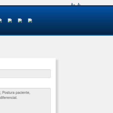
A+
A-