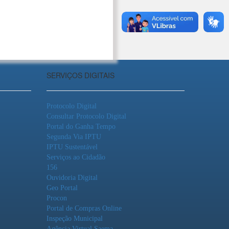
SERVIÇOS DIGITAIS
Protocolo Digital
Consultar Protocolo Digital
Portal do Ganha Tempo
Segunda Via IPTU
IPTU Sustentável
Serviços ao Cidadão
156
Ouvidoria Digital
Geo Portal
Procon
Portal de Compras Online
Inspeção Municipal
Agência Virtual Saema