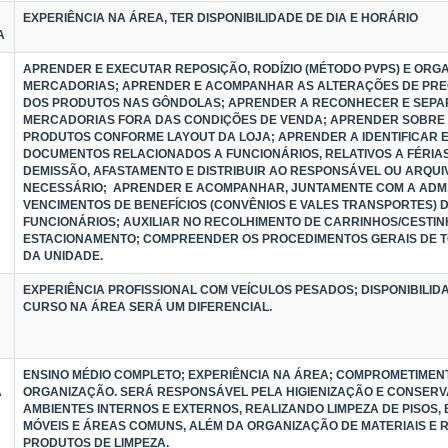
EXPERIÊNCIA NA ÁREA, TER DISPONIBILIDADE DE DIA E HORÁRIO
A
APRENDER E EXECUTAR REPOSIÇÃO, RODÍZIO (MÉTODO PVPS) E ORG
MERCADORIAS; APRENDER E ACOMPANHAR AS ALTERAÇÕES DE PREÇ
DOS PRODUTOS NAS GÔNDOLAS; APRENDER A RECONHECER E SEP
MERCADORIAS FORA DAS CONDIÇÕES DE VENDA; APRENDER SOBRE
PRODUTOS CONFORME LAYOUT DA LOJA; APRENDER A IDENTIFICAR 
DOCUMENTOS RELACIONADOS A FUNCIONÁRIOS, RELATIVOS A FÉRIAS
DEMISSÃO, AFASTAMENTO E DISTRIBUIR AO RESPONSÁVEL OU ARQU
NECESSÁRIO; APRENDER E ACOMPANHAR, JUNTAMENTE COM A ADM,
VENCIMENTOS DE BENEFÍCIOS (CONVÊNIOS E VALES TRANSPORTES) 
FUNCIONÁRIOS; AUXILIAR NO RECOLHIMENTO DE CARRINHOS/CESTI
ESTACIONAMENTO; COMPREENDER OS PROCEDIMENTOS GERAIS DE 
DA UNIDADE.
EXPERIÊNCIA PROFISSIONAL COM VEÍCULOS PESADOS; DISPONIBILID
CURSO NA ÁREA SERÁ UM DIFERENCIAL.
ENSINO MÉDIO COMPLETO; EXPERIÊNCIA NA ÁREA; COMPROMETIMEN
A
ORGANIZAÇÃO. SERÁ RESPONSÁVEL PELA HIGIENIZAÇÃO E CONSER
AMBIENTES INTERNOS E EXTERNOS, REALIZANDO LIMPEZA DE PISOS,
MÓVEIS E ÁREAS COMUNS, ALÉM DA ORGANIZAÇÃO DE MATERIAIS E 
PRODUTOS DE LIMPEZA.