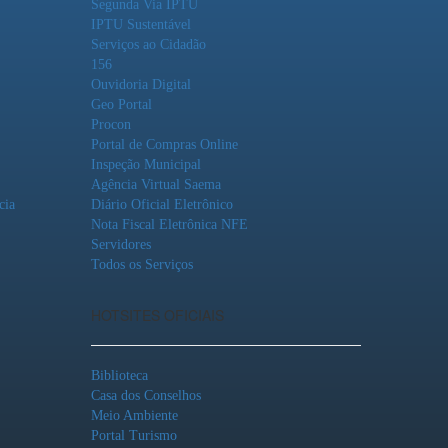
Segunda Via IPTU
IPTU Sustentável
Serviços ao Cidadão
156
Ouvidoria Digital
Geo Portal
Procon
Portal de Compras Online
Inspeção Municipal
Agência Virtual Saema
cia
Diário Oficial Eletrônico
Nota Fiscal Eletrônica NFE
Servidores
Todos os Serviços
HOTSITES OFICIAIS
Biblioteca
Casa dos Conselhos
Meio Ambiente
Portal Turismo