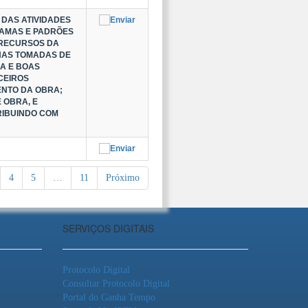
DAS ATIVIDADES
RAMAS E PADRÕES
 RECURSOS DA
NAS TOMADAS DE
A E BOAS
CEIROS
ENTO DA OBRA;
 OBRA, E
RIBUINDO COM
4
5
…
11
Próximo
SERVIÇOS DIGITAIS
Protocolo Digital
Consultar Protocolo Digital
Portal do Ganha Tempo