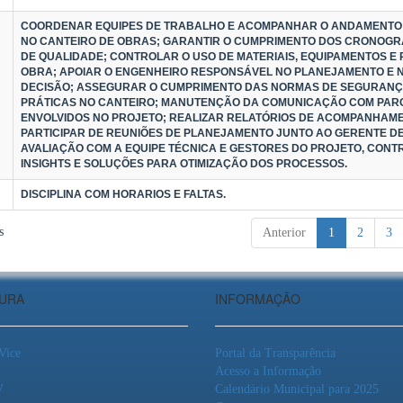
COORDENAR EQUIPES DE TRABALHO E ACOMPANHAR O ANDAMENTO 
NO CANTEIRO DE OBRAS; GARANTIR O CUMPRIMENTO DOS CRONOG
DE QUALIDADE; CONTROLAR O USO DE MATERIAIS, EQUIPAMENTOS E
OBRA; APOIAR O ENGENHEIRO RESPONSÁVEL NO PLANEJAMENTO E 
DECISÃO; ASSEGURAR O CUMPRIMENTO DAS NORMAS DE SEGURANÇ
PRÁTICAS NO CANTEIRO; MANUTENÇÃO DA COMUNICAÇÃO COM PAR
ENVOLVIDOS NO PROJETO; REALIZAR RELATÓRIOS DE ACOMPANHAM
PARTICIPAR DE REUNIÕES DE PLANEJAMENTO JUNTO AO GERENTE DE
AVALIAÇÃO COM A EQUIPE TÉCNICA E GESTORES DO PROJETO, CONT
INSIGHTS E SOLUÇÕES PARA OTIMIZAÇÃO DOS PROCESSOS.
DISCIPLINA COM HORARIOS E FALTAS.
s
Anterior
1
2
3
TURA
INFORMAÇÃO
 Vice
Portal da Transparência
Acesso a Informação
V
Calendário Municipal para 2025