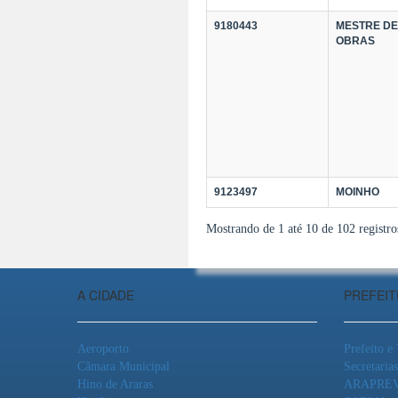
9180443
MESTRE DE
OBRAS
9123497
MOINHO
Mostrando de 1 até 10 de 102 registro
A CIDADE
PREFEI
Aeroporto
Prefeito e
Câmara Municipal
Secretarias
Hino de Araras
ARAPRE