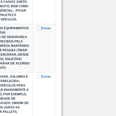
AS CAIXAS JUNTO
ODUTO, BEM COMO
SENCIAL; ATUAR
PALETES E
 VEÍCULOS.
OS EQUIPAMENTOS
TAR
S DE SEGURANÇA
ERECIDOS PELA
LIMPEZA MANTENDO
 E PESADA (TIRAR
R, ENCERAR, DESDE
; SOLICITAR,
EPARAR DE ACORDO
ITO.
DADE, VOLUMES E
TABELECIDA;
 VEÍCULOS PARA
AR DIARIAMENTE A
O, POR EXEMPLO,
SIDADE DE
VEIS; DIRIGIR DE
OS JUNTO AS
R PALLETS;