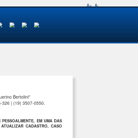
A+
A-
rino Bertolini"
6-326 | (19) 3507-0550.
R PESSOALMENTE, EM UMA DAS
A ATUALIZAR CADASTRO, CASO