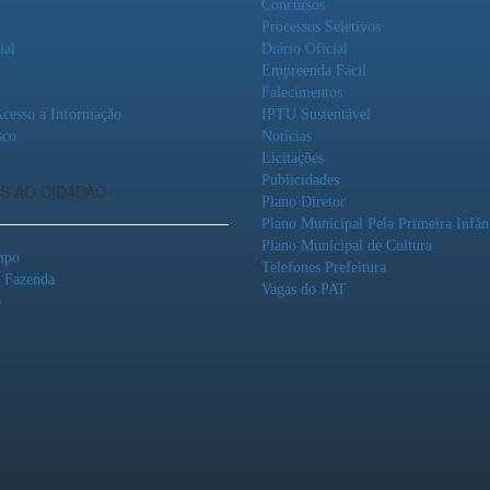
Concursos
Processos Seletivos
ial
Diário Oficial
Empreenda Fácil
Falecimentos
Acesso a Informação
IPTU Sustentável
sco
Notícias
Licitações
Publicidades
S AO CIDADÃO
Plano Diretor
Plano Municipal Pela Primeira Infân
Plano Municipal de Cultura
mpo
Telefones Prefeitura
o Fazenda
Vagas do PAT
o