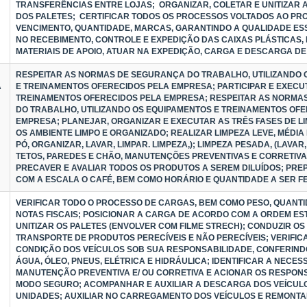
TRANSFERÊNCIAS ENTRE LOJAS; ORGANIZAR, COLETAR E UNITIZAR 
DOS PALETES; CERTIFICAR TODOS OS PROCESSOS VOLTADOS AO PR
VENCIMENTO, QUANTIDADE, MARCAS, GARANTINDO A QUALIDADE ES
NO RECEBIMENTO, CONTROLE E EXPEDIÇÃO DAS CAIXAS PLÁSTICAS, 
MATERIAIS DE APOIO, ATUAR NA EXPEDIÇÃO, CARGA E DESCARGA DE
RESPEITAR AS NORMAS DE SEGURANÇA DO TRABALHO, UTILIZANDO 
A
E TREINAMENTOS OFERECIDOS PELA EMPRESA; PARTICIPAR E EXECU
TREINAMENTOS OFERECIDOS PELA EMPRESA; RESPEITAR AS NORMA
DO TRABALHO, UTILIZANDO OS EQUIPAMENTOS E TREINAMENTOS OF
EMPRESA; PLANEJAR, ORGANIZAR E EXECUTAR AS TRÊS FASES DE 
OS AMBIENTE LIMPO E ORGANIZADO; REALIZAR LIMPEZA LEVE, MÉDIA
PÓ, ORGANIZAR, LAVAR, LIMPAR. LIMPEZA,); LIMPEZA PESADA, (LAVA
TETOS, PAREDES E CHÃO, MANUTENÇÕES PREVENTIVAS E CORRETIVAS)
PRECAVER E AVALIAR TODOS OS PRODUTOS A SEREM DILUÍDOS; PR
COM A ESCALA O CAFÉ, BEM COMO HORÁRIO E QUANTIDADE A SER FE
VERIFICAR TODO O PROCESSO DE CARGAS, BEM COMO PESO, QUANTI
NOTAS FISCAIS; POSICIONAR A CARGA DE ACORDO COM A ORDEM ES
UNITIZAR OS PALETES (ENVOLVER COM FILME STRECH); CONDUZIR OS
TRANSPORTE DE PRODUTOS PERECÍVEIS E NÃO PERECÍVEIS; VERIFIC
CONDIÇÃO DOS VEÍCULOS SOB SUA RESPONSABILIDADE, CONFERIND
ÁGUA, ÓLEO, PNEUS, ELÉTRICA E HIDRÁULICA; IDENTIFICAR A NECES
MANUTENÇÃO PREVENTIVA E/ OU CORRETIVA E ACIONAR OS RESPONSÁ
MODO SEGURO; ACOMPANHAR E AUXILIAR A DESCARGA DOS VEÍCUL
UNIDADES; AUXILIAR NO CARREGAMENTO DOS VEÍCULOS E REMONTA