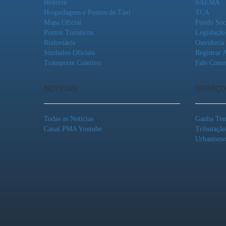
História
SAEMA
Hospedagens e Pontos de Táxi
TCA
Mapa Oficial
Fundo Soc
Pontos Turísticos
Legislação
Rodoviária
Ouvidoria
Símbolos Oficiais
Registrar 
Transporte Coletivo
Fale Cono
NOTÍCIAS
SERVIÇO
Todas as Notícias
Ganha Te
Canal PMA Youtube
Tributaçã
Urbanism