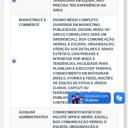
TRABALHAR EM EQUIPE, NÃO
PRECISA TER EXPERIÊNCIA NA
ÁREA
MARKETING E E-
ENSINO MÉDIO COMPLETO
COMMERCE
(SUPERIOR EM MARKETING,
PUBLICIDADE, DESIGN, MODA OU
ÁREAS CORRELATAS SERÁ UM
DIFERENCIAL). BOA COMUNICAÇÃO
VERBAL E ESCRITA, ORGANIZAÇÃO,
ATENÇÃO AOS DETALHES E SENSO
ESTÉTICO, CRIATIVIDADE E
INTERESSE POR MODA E
TENDÊNCIAS, FACILIDADE PARA
PLANEJAR E EXECUTAR TAREFAS,
CONHECIMENTO EM INSTAGRAM
(REELS, STORIES E FEED), NOÇÕES
DE EDIÇÃO DE FOTOS E VÍDEOS
(CANVA, CAPCUT OU
FERRAMENTAS SIMILARES).
FAMILIARIDADE COM CRIAÇÃO DE
CONTEÚDO PARA REDES SOCIA
AUXILIAR
CONHECIMENTO BÁSICO DO
ADMINISTRATIVO
PACOTE OFFICE (WORD, EXCEL),
BOA COMUNICAÇÃO VERBAL E
ESCRITA, ORGANIZAÇÃO E