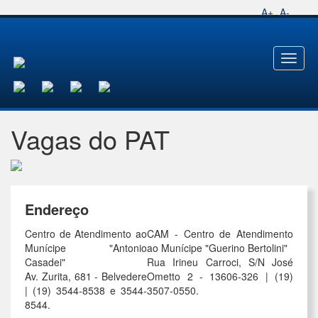
A+
A-
Toggl
naviga
Vagas do PAT
Endereço
Centro de Atendimento ao
CAM - Centro de Atendimento
Munícipe "Antonio
ao Munícipe "Guerino Bertolini"
Casadei"
Rua Irineu Carroci, S/N José
Av. Zurita, 681 - Belvedere
Ometto 2 - 13606-326 | (19)
| (19) 3544-8538 e 3544-
3507-0550.
8544.