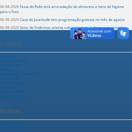
06-08-2026
Festa do Peão terá arrecadação de alimentos e itens de higiene
para o Fuss
06-08-2026
Casa da Juventude tem programação gratuita no mês de agosto
06-08-2026
Setor de Endemias orienta sobre combate à dengue no cemitério
A CIDADE
Aeroporto
Câmara Municipal
Hino de Araras
História
Hospedagens e Pontos de Táxi
Mapa Oficial
Pontos Turísticos
Rodoviária
Símbolos Oficiais
Transporte Coletivo
NOTÍCIAS
Todas as Notícias
Canal PMA Youtube