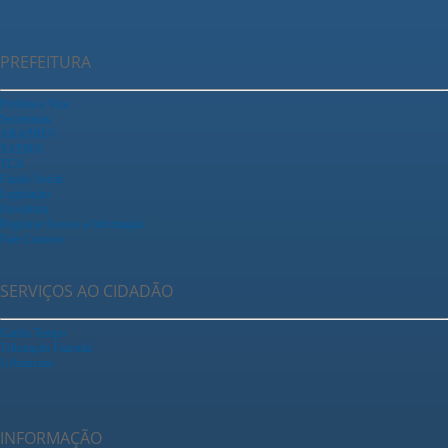
PREFEITURA
Prefeito e Vice
Secretarias
ARAPREV
SAEMA
TCA
Fundo Social
Legislação
Ouvidoria
Registrar Acesso a Informação
Fale Conosco
SERVIÇOS AO CIDADÃO
Ganha Tempo
Tributação Fazenda
Urbanismo
INFORMAÇÃO