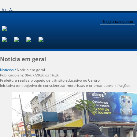
A+
A-
Toggle navigation
Notícia em geral
Notícias /
Notícia em geral
Publicado em:
06/07/2026 às 16:20
Prefeitura realiza bloqueio de trânsito educativo no Centro
Iniciativa tem objetivo de conscientizar motoristas e orientar sobre infrações