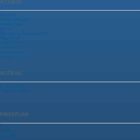
A CIDADE
Aeroporto
Câmara Municipal
Hino de Araras
História
Hospedagens e Pontos de Táxi
Mapa Oficial
Pontos Turísticos
Rodoviária
Símbolos Oficiais
Transporte Coletivo
NOTÍCIAS
Todas as Notícias
Canal PMA Youtube
PREFEITURA
Prefeito e Vice
Secretarias
ARAPREV