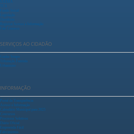
SAEMA
TCA
Fundo Social
Legislação
Ouvidoria
Registrar Acesso a Informação
Fale Conosco
SERVIÇOS AO CIDADÃO
Ganha Tempo
Tributação Fazenda
Urbanismo
INFORMAÇÃO
Portal da Transparência
Acesso a Informação
Calendário Municipal para 2025
Concursos
Processos Seletivos
Diário Oficial
Empreenda Fácil
Falecimentos