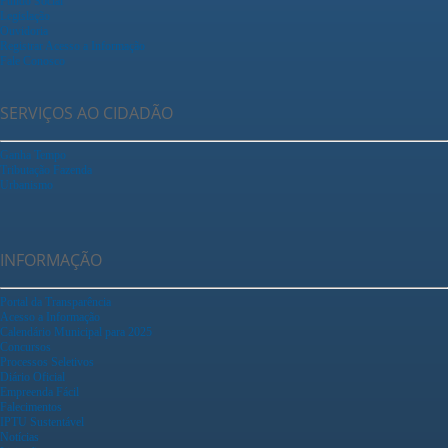
Fundo Social
Legislação
Ouvidoria
Registrar Acesso a Informação
Fale Conosco
SERVIÇOS AO CIDADÃO
Ganha Tempo
Tributação Fazenda
Urbanismo
INFORMAÇÃO
Portal da Transparência
Acesso a Informação
Calendário Municipal para 2025
Concursos
Processos Seletivos
Diário Oficial
Empreenda Fácil
Falecimentos
IPTU Sustentável
Notícias