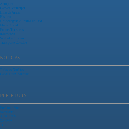
Aeroporto
Câmara Municipal
Hino de Araras
História
Hospedagens e Pontos de Táxi
Mapa Oficial
Pontos Turísticos
Rodoviária
Símbolos Oficiais
Transporte Coletivo
NOTÍCIAS
Todas as Notícias
Canal PMA Youtube
PREFEITURA
Prefeito e Vice
Secretarias
ARAPREV
SAEMA
TCA