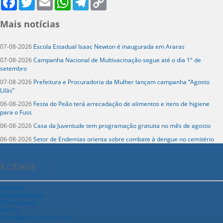
Link
Mais notícias
07-08-2026
Escola Estadual Isaac Newton é inaugurada em Araras
07-08-2026
Campanha Nacional de Multivacinação segue até o dia 1º de
setembro
07-08-2026
Prefeitura e Procuradoria da Mulher lançam campanha “Agosto
Lilás”
06-08-2026
Festa do Peão terá arrecadação de alimentos e itens de higiene
para o Fuss
06-08-2026
Casa da Juventude tem programação gratuita no mês de agosto
06-08-2026
Setor de Endemias orienta sobre combate à dengue no cemitério
A CIDADE
Aeroporto
Câmara Municipal
Hino de Araras
História
Hospedagens e Pontos de Táxi