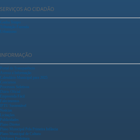
SERVIÇOS AO CIDADÃO
Ganha Tempo
Tributação Fazenda
Urbanismo
INFORMAÇÃO
Portal da Transparência
Acesso a Informação
Calendário Municipal para 2025
Concursos
Processos Seletivos
Diário Oficial
Empreenda Fácil
Falecimentos
IPTU Sustentável
Notícias
Licitações
Publicidades
Plano Diretor
Plano Municipal Pela Primeira Infância
Plano Municipal de Cultura
Telefones Prefeitura