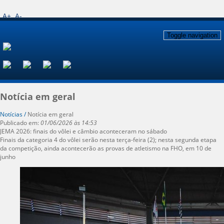
A+
A-
Toggle navigation
Notícia em geral
Notícias /
Notícia em geral
Publicado em:
01/06/2026 às 14:53
JEMA 2026: finais do vôlei e câmbio aconteceram no sábado
Finais da categoria 4 do vôlei serão nesta terça-feira (2); nesta segunda etapa
da competição, ainda acontecerão as provas de atletismo na FHO, em 10 de
junho