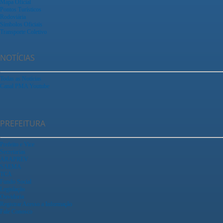
Mapa Oficial
Pontos Turísticos
Rodoviária
Símbolos Oficiais
Transporte Coletivo
NOTÍCIAS
Todas as Notícias
Canal PMA Youtube
PREFEITURA
Prefeito e Vice
Secretarias
ARAPREV
SAEMA
TCA
Fundo Social
Legislação
Ouvidoria
Registrar Acesso a Informação
Fale Conosco