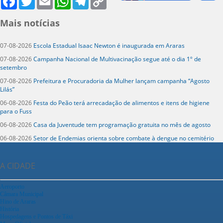
Link
Mais notícias
07-08-2026
Escola Estadual Isaac Newton é inaugurada em Araras
07-08-2026
Campanha Nacional de Multivacinação segue até o dia 1º de
setembro
07-08-2026
Prefeitura e Procuradoria da Mulher lançam campanha “Agosto
Lilás”
06-08-2026
Festa do Peão terá arrecadação de alimentos e itens de higiene
para o Fuss
06-08-2026
Casa da Juventude tem programação gratuita no mês de agosto
06-08-2026
Setor de Endemias orienta sobre combate à dengue no cemitério
A CIDADE
Aeroporto
Câmara Municipal
Hino de Araras
História
Hospedagens e Pontos de Táxi