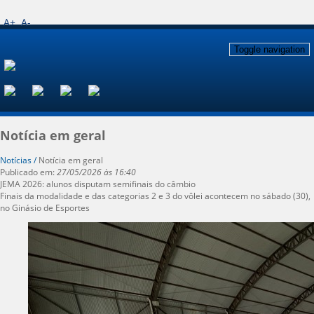
A+
A-
Toggle navigation
Notícia em geral
Notícias /
Notícia em geral
Publicado em:
27/05/2026 às 16:40
JEMA 2026: alunos disputam semifinais do câmbio
Finais da modalidade e das categorias 2 e 3 do vôlei acontecem no sábado (30),
no Ginásio de Esportes