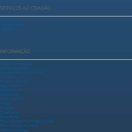
SERVIÇOS AO CIDADÃO
Ganha Tempo
Tributação Fazenda
Urbanismo
INFORMAÇÃO
Portal da Transparência
Acesso a Informação
Calendário Municipal para 2025
Concursos
Processos Seletivos
Diário Oficial
Empreenda Fácil
Falecimentos
IPTU Sustentável
Notícias
Licitações
Publicidades
Plano Diretor
Plano Municipal Pela Primeira Infância
Plano Municipal de Cultura
Telefones Prefeitura