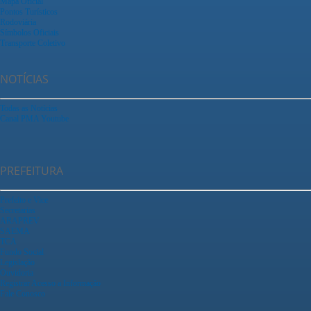
Mapa Oficial
Pontos Turísticos
Rodoviária
Símbolos Oficiais
Transporte Coletivo
NOTÍCIAS
Todas as Notícias
Canal PMA Youtube
PREFEITURA
Prefeito e Vice
Secretarias
ARAPREV
SAEMA
TCA
Fundo Social
Legislação
Ouvidoria
Registrar Acesso a Informação
Fale Conosco