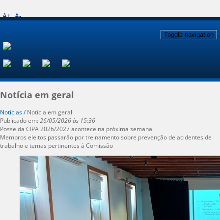
A+
A-
Toggle navigation
Notícia em geral
Notícias /
Notícia em geral
Publicado em:
26/05/2026 às 15:36
Posse da CIPA 2026/2027 acontece na próxima semana
Membros eleitos passarão por treinamento sobre prevenção de acidentes de
trabalho e temas pertinentes à Comissão