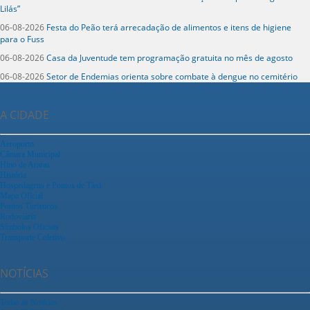
Lilás”
06-08-2026
Festa do Peão terá arrecadação de alimentos e itens de higiene
para o Fuss
06-08-2026
Casa da Juventude tem programação gratuita no mês de agosto
06-08-2026
Setor de Endemias orienta sobre combate à dengue no cemitério
A CIDADE
Aeroporto
Câmara Municipal
Hino de Araras
História
Hospedagens e Pontos de Táxi
Mapa Oficial
Pontos Turísticos
Rodoviária
Símbolos Oficiais
Transporte Coletivo
NOTÍCIAS
Todas as Notícias