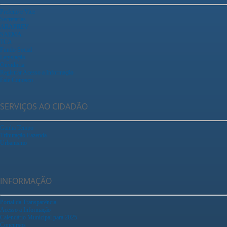
Prefeito e Vice
Secretarias
ARAPREV
SAEMA
TCA
Fundo Social
Legislação
Ouvidoria
Registrar Acesso a Informação
Fale Conosco
SERVIÇOS AO CIDADÃO
Ganha Tempo
Tributação Fazenda
Urbanismo
INFORMAÇÃO
Portal da Transparência
Acesso a Informação
Calendário Municipal para 2025
Concursos