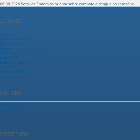
06-08-2026
Setor de Endemias orienta sobre combate à dengue no cemitério
A CIDADE
Aeroporto
Câmara Municipal
Hino de Araras
História
Hospedagens e Pontos de Táxi
Mapa Oficial
Pontos Turísticos
Rodoviária
Símbolos Oficiais
Transporte Coletivo
NOTÍCIAS
Todas as Notícias
Canal PMA Youtube
PREFEITURA