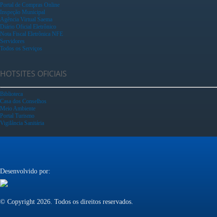
Portal de Compras Online
Inspeção Municipal
Agência Virtual Saema
Diário Oficial Eletrônico
Nota Fiscal Eletrônica NFE
Servidores
Todos os Serviços
HOTSITES OFICIAIS
Biblioteca
Casa dos Conselhos
Meio Ambiente
Portal Turismo
Vigilância Sanitária
Desenvolvido por:
© Copyright 2026. Todos os direitos reservados.