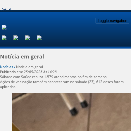
A+
A-
Toggle navigation
Notícia em geral
Notícias /
Notícia em geral
Publicado em:
25/05/2026 às 14:28
Sábado com Saúde realiza 1.579 atendimentos no fim de semana
Ações de vacinação também aconteceram no sábado (23); 612 doses foram
aplicadas