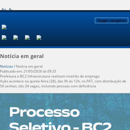
A+
A-
Toggle navigation
Notícia em geral
Notícias /
Notícia em geral
Publicado em:
21/05/2026 às 09:35
Prefeitura e BC2 Infraestrutura realizam mutirão de emprego
Ação acontece na quinta-feira (28), das 9h às 12h, no PAT, com distribuição de
50 senhas; são 24 vagas, incluindo pessoas com deficiência