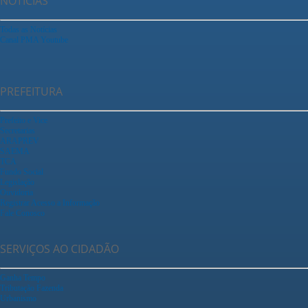
NOTÍCIAS
Todas as Notícias
Canal PMA Youtube
PREFEITURA
Prefeito e Vice
Secretarias
ARAPREV
SAEMA
TCA
Fundo Social
Legislação
Ouvidoria
Registrar Acesso a Informação
Fale Conosco
SERVIÇOS AO CIDADÃO
Ganha Tempo
Tributação Fazenda
Urbanismo