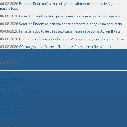
06-08-2026
Festa do Peão terá arrecadação de alimentos e itens de higiene
para o Fuss
06-08-2026
Casa da Juventude tem programação gratuita no mês de agosto
06-08-2026
Setor de Endemias orienta sobre combate à dengue no cemitério
05-08-2026
Feira de adoção de cães acontece neste sábado na Agromil Pets
05-08-2026
Festa que celebra a fundação de Araras começa nesta quinta-feira
05-08-2026
Oficina gratuita “Vozes e Tambores” tem inscrições abertas
A CIDADE
Aeroporto
Câmara Municipal
Hino de Araras
História
Hospedagens e Pontos de Táxi
Mapa Oficial
Pontos Turísticos
Rodoviária
Símbolos Oficiais
Transporte Coletivo