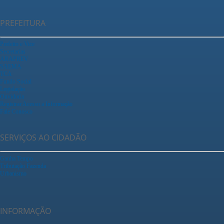
PREFEITURA
Prefeito e Vice
Secretarias
ARAPREV
SAEMA
TCA
Fundo Social
Legislação
Ouvidoria
Registrar Acesso a Informação
Fale Conosco
SERVIÇOS AO CIDADÃO
Ganha Tempo
Tributação Fazenda
Urbanismo
INFORMAÇÃO