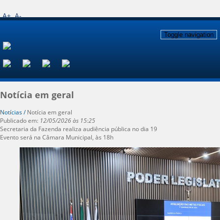
A+
A-
Toggle navigation
Notícia em geral
Notícias /
Notícia em geral
Publicado em:
12/05/2026 às 15:25
Secretaria da Fazenda realiza audiência pública no dia 19
Evento será na Câmara Municipal, às 18h