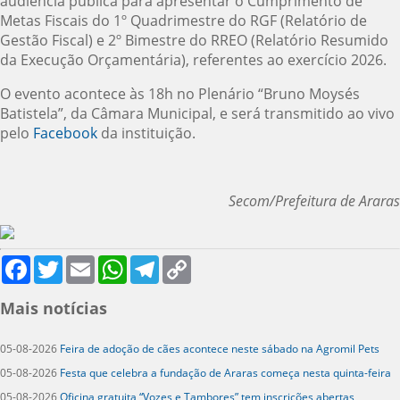
audiência pública para apresentar o Cumprimento de
Metas Fiscais do 1º Quadrimestre do RGF (Relatório de
Gestão Fiscal) e 2º Bimestre do RREO (Relatório Resumido
da Execução Orçamentária), referentes ao exercício 2026.
O evento acontece às 18h no Plenário “Bruno Moysés
Batistela”, da Câmara Municipal, e será transmitido ao vivo
pelo
Facebook
da instituição.
Secom/Prefeitura de Araras
Facebook
Twitter
Email
WhatsApp
Telegram
Copy
Link
Mais notícias
05-08-2026
Feira de adoção de cães acontece neste sábado na Agromil Pets
05-08-2026
Festa que celebra a fundação de Araras começa nesta quinta-feira
05-08-2026
Oficina gratuita “Vozes e Tambores” tem inscrições abertas