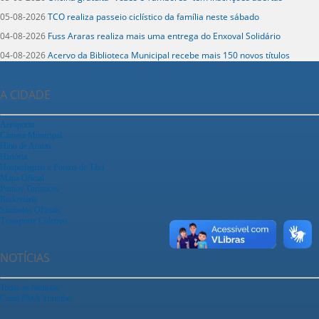
05-08-2026
TCO realiza passeio ciclístico da família neste sábado
04-08-2026
Fuss Araras realiza mais uma entrega do Enxoval Solidário
04-08-2026
Acervo da Biblioteca Municipal recebe mais 150 novos títulos
A CIDADE
Aeroporto
Câmara Municipal
Hino de Araras
História
Hospedagens e Pontos de Táxi
Mapa Oficial
Pontos Turísticos
Rodoviária
Símbolos Oficiais
Transporte Coletivo
NOTÍCIAS
Todas as Notícias
Canal PMA Youtube