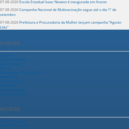
07-08-2026
Escola Estadual Isaac Newton é inaugurada em Araras
07-08-2026
Campanha Nacional de Multivacinação segue até o dia 1º de
setembro
07-08-2026
Prefeitura e Procuradoria da Mulher lançam campanha “Agosto
Lilás”
A CIDADE
Aeroporto
Câmara Municipal
Hino de Araras
História
Hospedagens e Pontos de Táxi
Mapa Oficial
Pontos Turísticos
Rodoviária
Símbolos Oficiais
Transporte Coletivo
NOTÍCIAS
Todas as Notícias
Canal PMA Youtube