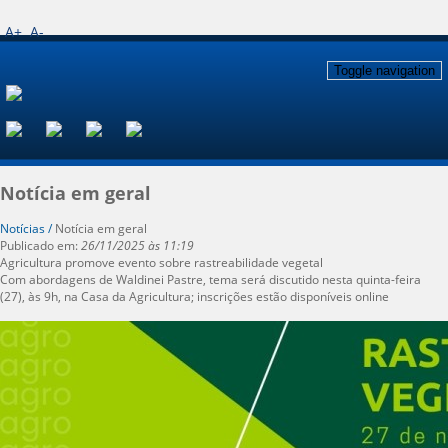
A+
A-
Toggle navigation
Notícia em geral
Notícias /
Notícia em geral
Publicado em:
26/11/2025 às 11:19
Agricultura promove evento sobre rastreabilidade vegetal
Com abordagens de Waldinei Pastre, tema será discutido nesta quinta-feira
(27), às 9h, na Casa da Agricultura; inscrições estão disponíveis online