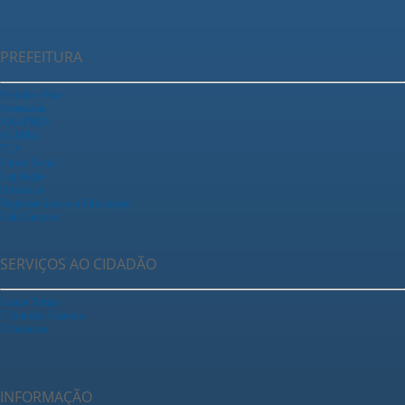
PREFEITURA
Prefeito e Vice
Secretarias
ARAPREV
SAEMA
TCA
Fundo Social
Legislação
Ouvidoria
Registrar Acesso a Informação
Fale Conosco
SERVIÇOS AO CIDADÃO
Ganha Tempo
Tributação Fazenda
Urbanismo
INFORMAÇÃO