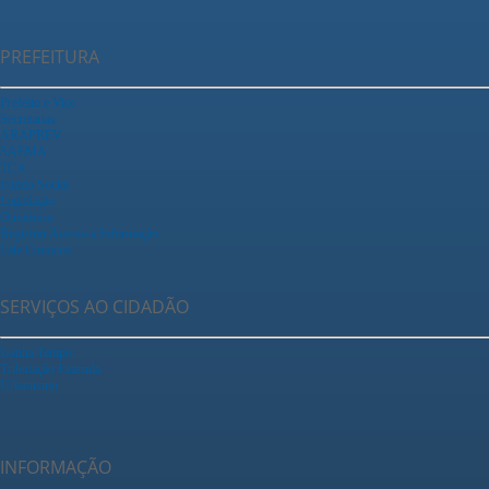
PREFEITURA
Prefeito e Vice
Secretarias
ARAPREV
SAEMA
TCA
Fundo Social
Legislação
Ouvidoria
Registrar Acesso a Informação
Fale Conosco
SERVIÇOS AO CIDADÃO
Ganha Tempo
Tributação Fazenda
Urbanismo
INFORMAÇÃO