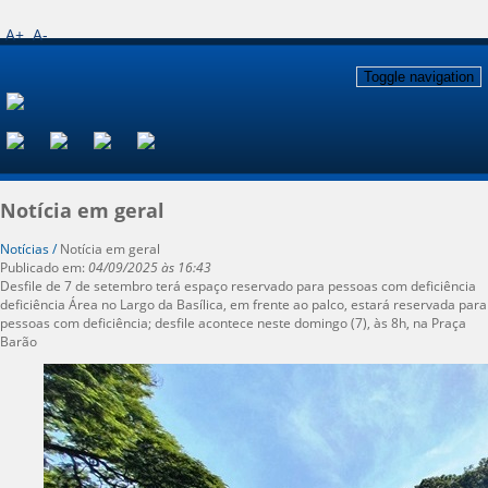
A+
A-
Toggle navigation
Notícia em geral
Notícias /
Notícia em geral
Publicado em:
04/09/2025 às 16:43
Desfile de 7 de setembro terá espaço reservado para pessoas com deficiência
deficiência Área no Largo da Basílica, em frente ao palco, estará reservada para
pessoas com deficiência; desfile acontece neste domingo (7), às 8h, na Praça
Barão