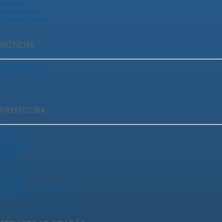
Rodoviária
Símbolos Oficiais
Transporte Coletivo
NOTÍCIAS
Todas as Notícias
Canal PMA Youtube
PREFEITURA
Prefeito e Vice
Secretarias
ARAPREV
SAEMA
TCA
Fundo Social
Legislação
Ouvidoria
Registrar Acesso a Informação
Fale Conosco