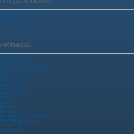
SERVIÇOS AO CIDADÃO
Ganha Tempo
Tributação Fazenda
Urbanismo
INFORMAÇÃO
Portal da Transparência
Acesso a Informação
Calendário Municipal para 2025
Concursos
Processos Seletivos
Diário Oficial
Empreenda Fácil
Falecimentos
IPTU Sustentável
Notícias
Licitações
Publicidades
Plano Diretor
Plano Municipal Pela Primeira Infância
Plano Municipal de Cultura
Telefones Prefeitura
Vagas do PAT