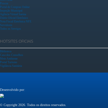
Procon
Portal de Compras Online
Inspeção Municipal
Agência Virtual Saema
Diário Oficial Eletrônico
Nota Fiscal Eletrônica NFE
Servidores
Todos os Serviços
HOTSITES OFICIAIS
Biblioteca
Casa dos Conselhos
Meio Ambiente
Portal Turismo
Vigilância Sanitária
Desenvolvido por:
© Copyright 2026. Todos os direitos reservados.