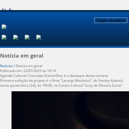
A+
A-
Toggle navigation
Notícia em geral
Notícias /
Notícia em geral
Publicado em:
22/07/2025 às 16:14
Agenda Cultural: Cineclube Entretrilhos é o destaque desta semana
Primeira exibição do projeto é o filme “Laranja Mecânica”, de Stanley Kubrick,
nesta quinta-feira (24), às 19h30, no Centro Cultural “Leny de Oliveira Zurita”