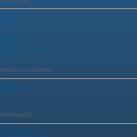
Prefeito e Vice
Secretarias
ARAPREV
SAEMA
TCA
Fundo Social
Legislação
Ouvidoria
Registrar Acesso a Informação
Fale Conosco
SERVIÇOS AO CIDADÃO
Ganha Tempo
Tributação Fazenda
Urbanismo
INFORMAÇÃO
Portal da Transparência
Acesso a Informação
Calendário Municipal para 2025