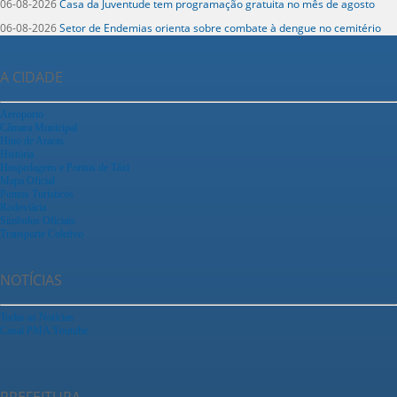
06-08-2026
Casa da Juventude tem programação gratuita no mês de agosto
06-08-2026
Setor de Endemias orienta sobre combate à dengue no cemitério
A CIDADE
Aeroporto
Câmara Municipal
Hino de Araras
História
Hospedagens e Pontos de Táxi
Mapa Oficial
Pontos Turísticos
Rodoviária
Símbolos Oficiais
Transporte Coletivo
NOTÍCIAS
Todas as Notícias
Canal PMA Youtube
PREFEITURA