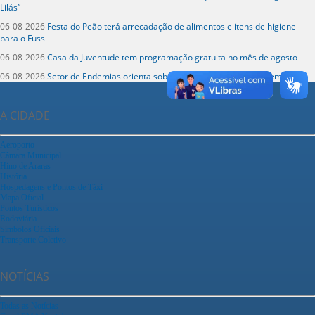
Lilás”
06-08-2026
Festa do Peão terá arrecadação de alimentos e itens de higiene
para o Fuss
06-08-2026
Casa da Juventude tem programação gratuita no mês de agosto
06-08-2026
Setor de Endemias orienta sobre combate à dengue no cemitério
A CIDADE
Aeroporto
Câmara Municipal
Hino de Araras
História
Hospedagens e Pontos de Táxi
Mapa Oficial
Pontos Turísticos
Rodoviária
Símbolos Oficiais
Transporte Coletivo
NOTÍCIAS
Todas as Notícias