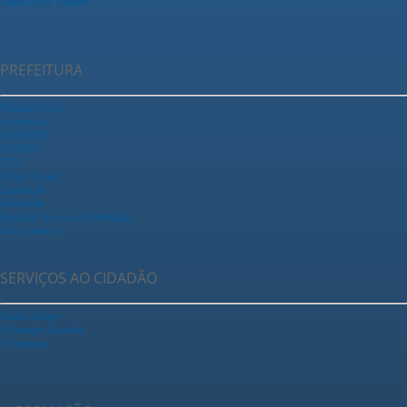
Canal PMA Youtube
PREFEITURA
Prefeito e Vice
Secretarias
ARAPREV
SAEMA
TCA
Fundo Social
Legislação
Ouvidoria
Registrar Acesso a Informação
Fale Conosco
SERVIÇOS AO CIDADÃO
Ganha Tempo
Tributação Fazenda
Urbanismo