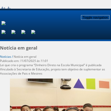
A+
A-
Toggle navigation
Notícia em geral
Notícias /
Notícia em geral
Publicado em:
11/07/2025 às 11:01
Lei que cria o programa “Dinheiro Direto na Escola Municipal” é publicada
Vinculado à Secretaria de Educação, projeto tem objetivo de suplementar as
Associações de Pais e Mestres