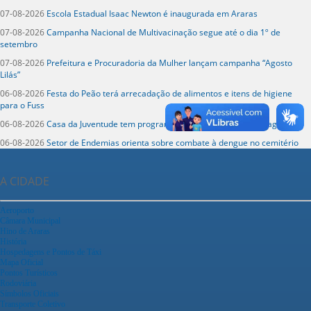
07-08-2026
Escola Estadual Isaac Newton é inaugurada em Araras
07-08-2026
Campanha Nacional de Multivacinação segue até o dia 1º de
setembro
07-08-2026
Prefeitura e Procuradoria da Mulher lançam campanha “Agosto
Lilás”
06-08-2026
Festa do Peão terá arrecadação de alimentos e itens de higiene
para o Fuss
06-08-2026
Casa da Juventude tem programação gratuita no mês de agosto
06-08-2026
Setor de Endemias orienta sobre combate à dengue no cemitério
A CIDADE
Aeroporto
Câmara Municipal
Hino de Araras
História
Hospedagens e Pontos de Táxi
Mapa Oficial
Pontos Turísticos
Rodoviária
Símbolos Oficiais
Transporte Coletivo