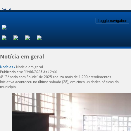
A+
A-
Toggle navigation
Notícia em geral
Notícias /
Notícia em geral
Publicado em:
30/06/2025 às 12:44
4º “Sábado com Saúde” de 2025 realiza mais de 1.200 atendimentos
Iniciativa aconteceu no último sábado (28), em cinco unidades básicas do
município