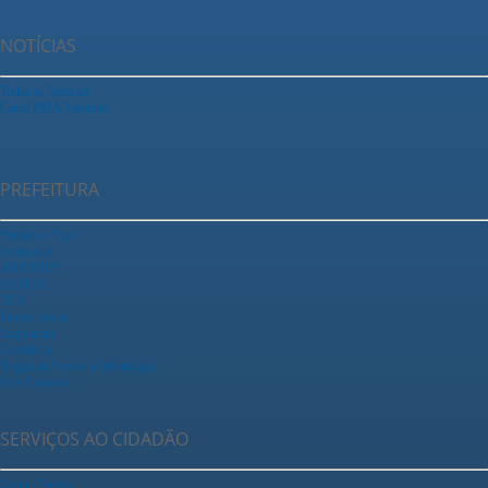
NOTÍCIAS
Todas as Notícias
Canal PMA Youtube
PREFEITURA
Prefeito e Vice
Secretarias
ARAPREV
SAEMA
TCA
Fundo Social
Legislação
Ouvidoria
Registrar Acesso a Informação
Fale Conosco
SERVIÇOS AO CIDADÃO
Ganha Tempo