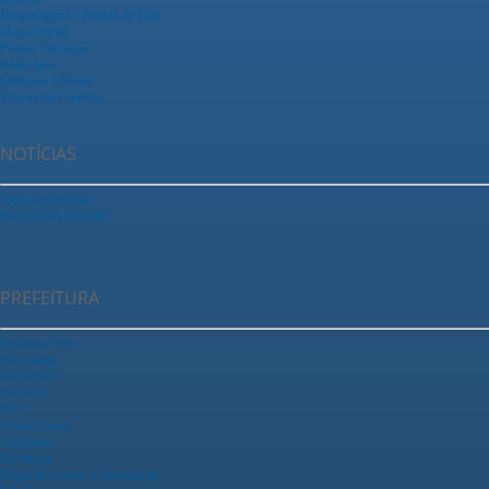
Hospedagens e Pontos de Táxi
Mapa Oficial
Pontos Turísticos
Rodoviária
Símbolos Oficiais
Transporte Coletivo
NOTÍCIAS
Todas as Notícias
Canal PMA Youtube
PREFEITURA
Prefeito e Vice
Secretarias
ARAPREV
SAEMA
TCA
Fundo Social
Legislação
Ouvidoria
Registrar Acesso a Informação