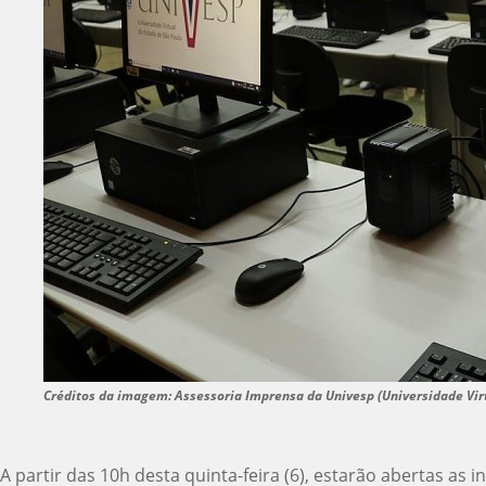
Créditos da imagem: Assessoria Imprensa da Univesp (Universidade Virt
A partir das 10h desta quinta-feira (6), estarão abertas as