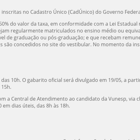
s inscritas no Cadastro Único (CadÚnico) do Governo Federal
% do valor da taxa, em conformidade com a Lei Estadual n
ejam regularmente matriculados no ensino médio ou equiva
nível de graduação ou pós-graduação; e que recebam remuner
são concedidos no site do vestibular. No momento da inscr
das 10h. O gabarito oficial será divulgado em 19/05, a partir
tir das 15h.
om a Central de Atendimento ao candidato da Vunesp, via c
0 em dias úteis, das 8h às 18h.