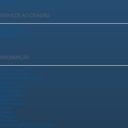
Fale Conosco
SERVIÇOS AO CIDADÃO
Ganha Tempo
Tributação Fazenda
Urbanismo
INFORMAÇÃO
Portal da Transparência
Acesso a Informação
Calendário Municipal para 2025
Concursos
Processos Seletivos
Diário Oficial
Empreenda Fácil
Falecimentos
IPTU Sustentável
Notícias
Licitações
Publicidades
Plano Diretor
Plano Municipal Pela Primeira Infância