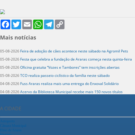
Facebook
Twitter
Email
WhatsApp
Telegram
Copy
Link
Mais notícias
05-08-2026
Feira de adoção de cães acontece neste sábado na Agromil Pets
05-08-2026
Festa que celebra a fundação de Araras começa nesta quinta-feira
05-08-2026
Oficina gratuita “Vozes e Tambores” tem inscrições abertas
05-08-2026
TCO realiza passeio ciclístico da família neste sábado
04-08-2026
Fuss Araras realiza mais uma entrega do Enxoval Solidário
04-08-2026
Acervo da Biblioteca Municipal recebe mais 150 novos títulos
A CIDADE
Aeroporto
Câmara Municipal
Hino de Araras
História