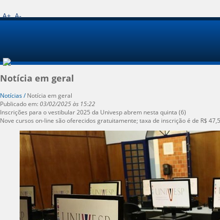
A+
A-
Notícia em geral
Notícias /
Notícia em geral
Publicado em:
03/02/2025 às 15:22
Inscrições para o vestibular 2025 da Univesp abrem nesta quinta (6)
Nove cursos on-line são oferecidos gratuitamente; taxa de inscrição é de R$ 47,