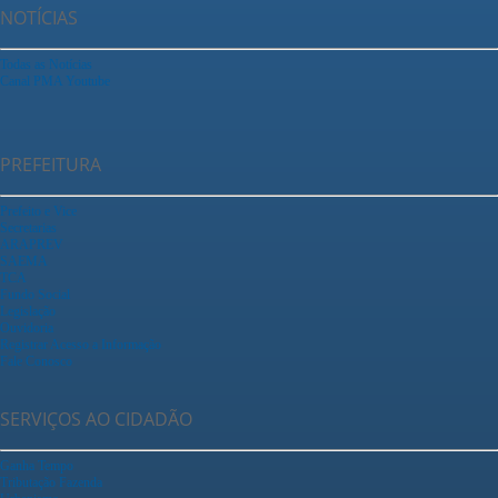
NOTÍCIAS
Todas as Notícias
Canal PMA Youtube
PREFEITURA
Prefeito e Vice
Secretarias
ARAPREV
SAEMA
TCA
Fundo Social
Legislação
Ouvidoria
Registrar Acesso a Informação
Fale Conosco
SERVIÇOS AO CIDADÃO
Ganha Tempo
Tributação Fazenda