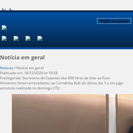
A+
A-
Toggle navigation
Notícia em geral
Notícias /
Notícia em geral
Publicado em:
16/12/2024 às 10:58
Fotolegenda: Secretaria de Esportes doa 600 litros de leite ao Fuss
Alimentos foram arrecadados na Corridinha Kids do último dia 7 e em jogo
amistoso realizado no domingo (15)