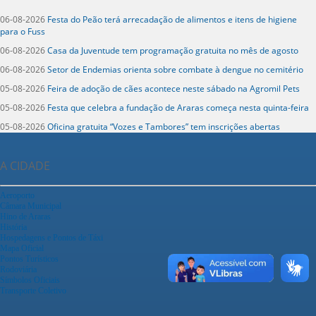
06-08-2026
Festa do Peão terá arrecadação de alimentos e itens de higiene
para o Fuss
06-08-2026
Casa da Juventude tem programação gratuita no mês de agosto
06-08-2026
Setor de Endemias orienta sobre combate à dengue no cemitério
05-08-2026
Feira de adoção de cães acontece neste sábado na Agromil Pets
05-08-2026
Festa que celebra a fundação de Araras começa nesta quinta-feira
05-08-2026
Oficina gratuita “Vozes e Tambores” tem inscrições abertas
A CIDADE
Aeroporto
Câmara Municipal
Hino de Araras
História
Hospedagens e Pontos de Táxi
Mapa Oficial
Pontos Turísticos
Rodoviária
Símbolos Oficiais
Transporte Coletivo