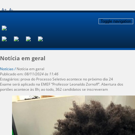
A+
A-
Toggle navigation
Notícia em geral
Notícias /
Notícia em geral
Publicado em:
08/11/2024 às 11:46
Estagiários: prova do Processo Seletivo acontece no próximo dia 24
Exame será aplicado na EMEF “Professor Leonaldo Zornoff”. Abertura dos
portões acontece às 8h; ao todo, 362 candidatos se inscreveram