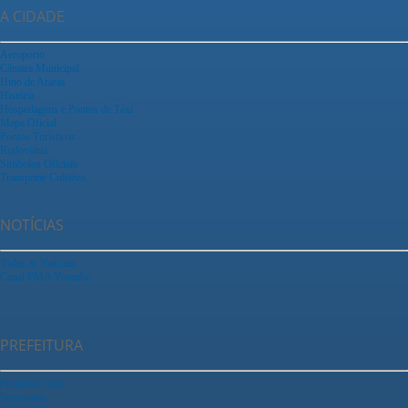
A CIDADE
Aeroporto
Câmara Municipal
Hino de Araras
História
Hospedagens e Pontos de Táxi
Mapa Oficial
Pontos Turísticos
Rodoviária
Símbolos Oficiais
Transporte Coletivo
NOTÍCIAS
Todas as Notícias
Canal PMA Youtube
PREFEITURA
Prefeito e Vice
Secretarias