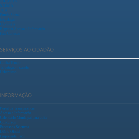
ARAPREV
SAEMA
TCA
Fundo Social
Legislação
Ouvidoria
Registrar Acesso a Informação
Fale Conosco
SERVIÇOS AO CIDADÃO
Ganha Tempo
Tributação Fazenda
Urbanismo
INFORMAÇÃO
Portal da Transparência
Acesso a Informação
Calendário Municipal para 2025
Concursos
Processos Seletivos
Diário Oficial
Empreenda Fácil