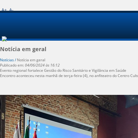
A+
A-
Notícia em geral
Notícias /
Notícia em geral
Publicado em:
04/06/2024 às 16:12
Evento regional fortalece Gestão do Risco Sanitário e Vigilância em Saúde
Encontro aconteceu nesta manhã de terça-feira (4), no anfiteatro do Centro Cultur