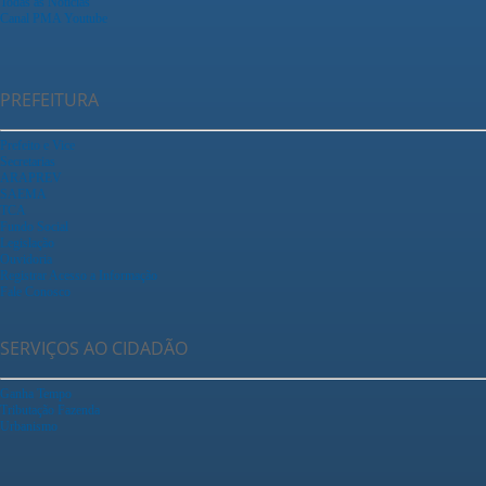
Todas as Notícias
Canal PMA Youtube
PREFEITURA
Prefeito e Vice
Secretarias
ARAPREV
SAEMA
TCA
Fundo Social
Legislação
Ouvidoria
Registrar Acesso a Informação
Fale Conosco
SERVIÇOS AO CIDADÃO
Ganha Tempo
Tributação Fazenda
Urbanismo