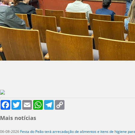
Facebook
Twitter
Email
WhatsApp
Telegram
Copy
Link
Mais notícias
06-08-2026
Festa do Peão terá arrecadação de alimentos e itens de higiene par