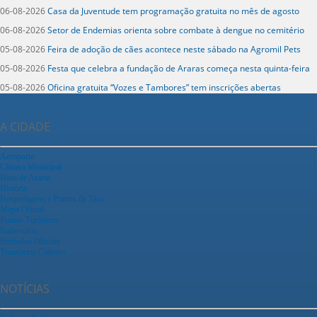
06-08-2026
Casa da Juventude tem programação gratuita no mês de agosto
06-08-2026
Setor de Endemias orienta sobre combate à dengue no cemitério
05-08-2026
Feira de adoção de cães acontece neste sábado na Agromil Pets
05-08-2026
Festa que celebra a fundação de Araras começa nesta quinta-feira
05-08-2026
Oficina gratuita “Vozes e Tambores” tem inscrições abertas
A CIDADE
Aeroporto
Câmara Municipal
Hino de Araras
História
Hospedagens e Pontos de Táxi
Mapa Oficial
Pontos Turísticos
Rodoviária
Símbolos Oficiais
Transporte Coletivo
NOTÍCIAS