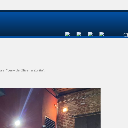
C
al “Leny de Oliveira Zurita”.