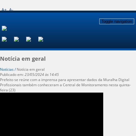
A+
A-
Toggle navigation
Notícia em geral
Notícias /
Notícia em geral
Publicado em:
23/05/2024 às 14:45
Prefeito se reúne com a imprensa para apresentar dados da Muralha Digital
Profissionais também conheceram a Central de Monitoramento nesta quinta-
feira (23)