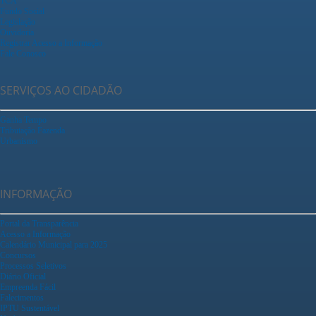
TCA
Fundo Social
Legislação
Ouvidoria
Registrar Acesso a Informação
Fale Conosco
SERVIÇOS AO CIDADÃO
Ganha Tempo
Tributação Fazenda
Urbanismo
INFORMAÇÃO
Portal da Transparência
Acesso a Informação
Calendário Municipal para 2025
Concursos
Processos Seletivos
Diário Oficial
Empreenda Fácil
Falecimentos
IPTU Sustentável