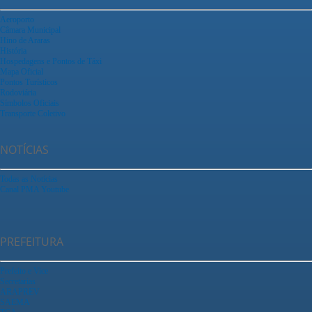
Aeroporto
Câmara Municipal
Hino de Araras
História
Hospedagens e Pontos de Táxi
Mapa Oficial
Pontos Turísticos
Rodoviária
Símbolos Oficiais
Transporte Coletivo
NOTÍCIAS
Todas as Notícias
Canal PMA Youtube
PREFEITURA
Prefeito e Vice
Secretarias
ARAPREV
SAEMA