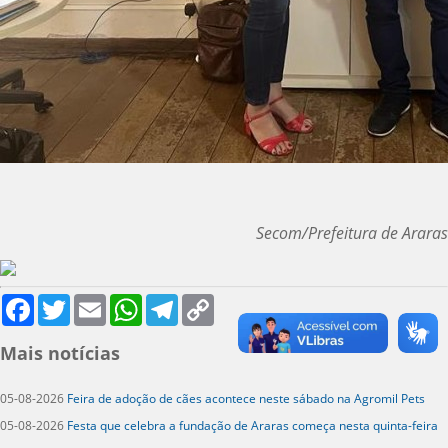
Secom/Prefeitura de Araras
Facebook
Twitter
Email
WhatsApp
Telegram
Copy
Link
Mais notícias
05-08-2026
Feira de adoção de cães acontece neste sábado na Agromil Pets
05-08-2026
Festa que celebra a fundação de Araras começa nesta quinta-feira