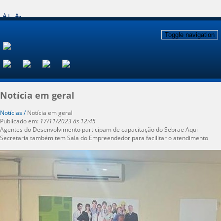
A+
A-
Toggle navigation
Notícia em geral
Notícias /
Notícia em geral
Publicado em:
17/11/2023 às 12:45
Agentes do Desenvolvimento participam de capacitação do Sebrae Aqui
Secretaria também tem Sala do Empreendedor para facilitar o atendimento