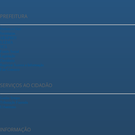
PREFEITURA
Prefeito e Vice
Secretarias
ARAPREV
SAEMA
TCA
Fundo Social
Legislação
Ouvidoria
Registrar Acesso a Informação
Fale Conosco
SERVIÇOS AO CIDADÃO
Ganha Tempo
Tributação Fazenda
Urbanismo
INFORMAÇÃO