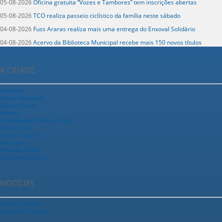
05-08-2026
Oficina gratuita “Vozes e Tambores” tem inscrições abertas
05-08-2026
TCO realiza passeio ciclístico da família neste sábado
04-08-2026
Fuss Araras realiza mais uma entrega do Enxoval Solidário
04-08-2026
Acervo da Biblioteca Municipal recebe mais 150 novos títulos
A CIDADE
Aeroporto
Câmara Municipal
Hino de Araras
História
Hospedagens e Pontos de Táxi
Mapa Oficial
Pontos Turísticos
Rodoviária
Símbolos Oficiais
Transporte Coletivo
NOTÍCIAS
Todas as Notícias
Canal PMA Youtube