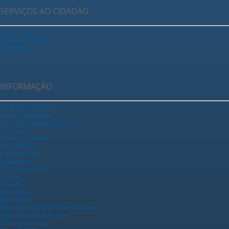
SERVIÇOS AO CIDADÃO
Ganha Tempo
Tributação Fazenda
Urbanismo
INFORMAÇÃO
Portal da Transparência
Acesso a Informação
Calendário Municipal para 2025
Concursos
Processos Seletivos
Diário Oficial
Empreenda Fácil
Falecimentos
IPTU Sustentável
Notícias
Licitações
Publicidades
Plano Diretor
Plano Municipal Pela Primeira Infância
Plano Municipal de Cultura
Telefones Prefeitura