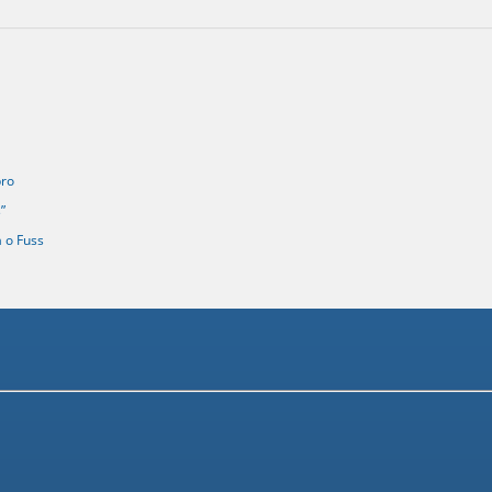
bro
”
a o Fuss