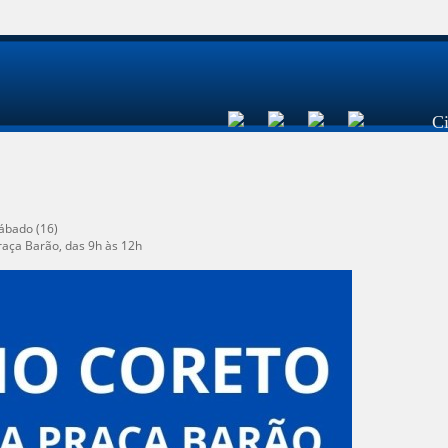
C
ábado (16)
raça Barão, das 9h às 12h