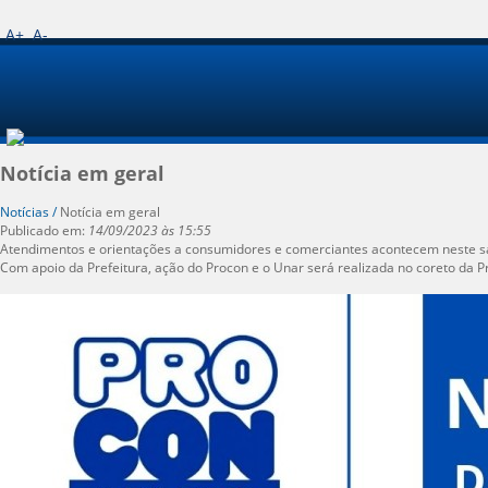
A+
A-
Notícia em geral
Notícias /
Notícia em geral
Publicado em:
14/09/2023 às 15:55
Atendimentos e orientações a consumidores e comerciantes acontecem neste s
Com apoio da Prefeitura, ação do Procon e o Unar será realizada no coreto da P