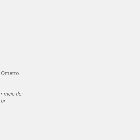
sé Ometto
r meio do:
.br