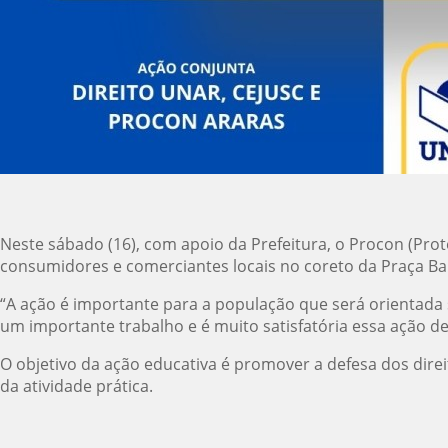
Neste sábado (16), com apoio da Prefeitura, o Procon (Pro
consumidores e comerciantes locais no coreto da Praça Bar
“A ação é importante para a população que será orientada 
um importante trabalho e é muito satisfatória essa ação de
O objetivo da ação educativa é promover a defesa dos dir
da atividade prática.