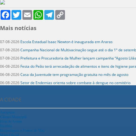
Facebook
Twitter
Email
WhatsApp
Telegram
Copy
Link
Mais notícias
07-08-2026
Escola Estadual Isaac Newton é inaugurada em Araras
07-08-2026
Campanha Nacional de Multivacinação segue até o dia 1º de setem
07-08-2026
Prefeitura e Procuradoria da Mulher lançam campanha “Agosto Lilás
06-08-2026
Festa do Peão terá arrecadação de alimentos e itens de higiene par
06-08-2026
Casa da Juventude tem programação gratuita no mês de agosto
06-08-2026
Setor de Endemias orienta sobre combate à dengue no cemitério
A CIDADE
Aeroporto
Câmara Municipal
Hino de Araras
História
Hospedagens e Pontos de Táxi
Mapa Oficial