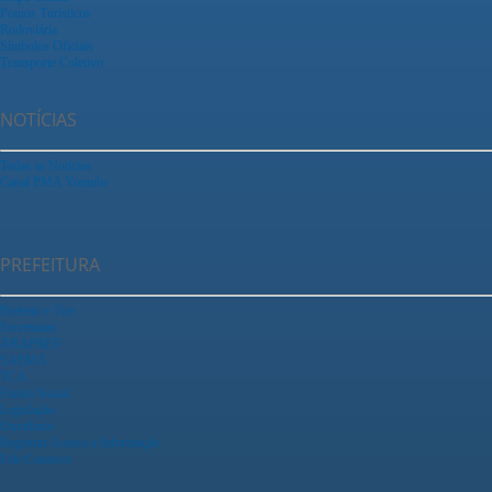
Pontos Turísticos
Rodoviária
Símbolos Oficiais
Transporte Coletivo
NOTÍCIAS
Todas as Notícias
Canal PMA Youtube
PREFEITURA
Prefeito e Vice
Secretarias
ARAPREV
SAEMA
TCA
Fundo Social
Legislação
Ouvidoria
Registrar Acesso a Informação
Fale Conosco